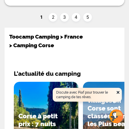
1
2
3
4
5
Toocamp Camping
>
France
>
Camping Corse
L'actualité du camping
×
Seuls 2
Discute avec Piaf pour trouver le
camping de tes rêves.
villages en
Corse sont
Corse à petit
classés parm
prix : 7 nuits
les Plus Bea