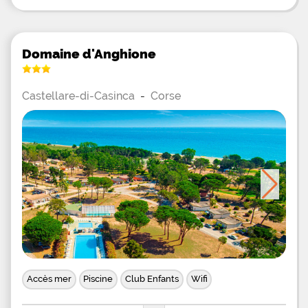
Domaine d'Anghione
Castellare-di-Casinca
-
Corse
Accès mer
Piscine
Club Enfants
Wifi