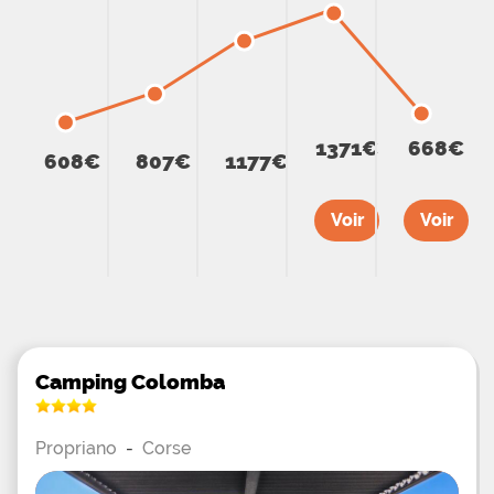
1371€
668€
608€
807€
1177€
Voir
Voir
Camping Colomba
Propriano
-
Corse