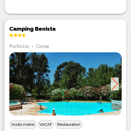
Camping Benista
Porticcio
-
Corse
Accès rivière
VACAF
Restauration