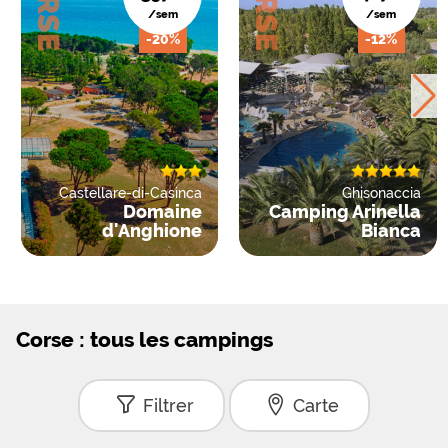
CORSE
CORSE
/sem
/sem
-20%
-12%
Castellare-di-Casinca
Ghisonaccia
Domaine
Camping Arinella
d'Anghione
Bianca
Corse : tous les campings
Filtrer
Carte