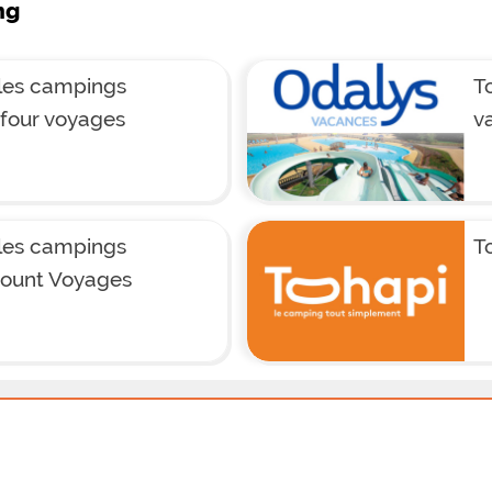
ng
les campings
T
four voyages
v
les campings
T
count Voyages