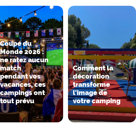
Coupe du
Monde 2026 :
ne ratez aucun
match
Comment la
pendant vos
décoration
vacances, ces
transforme
campings ont
l'image de
tout prévu
votre camping