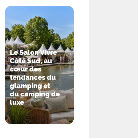
Le Salon Vivre
Côté Sud, au
cœur des
tendances du
glamping et
du camping de
luxe