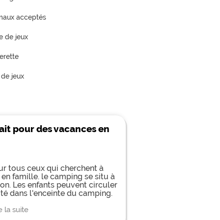
maux acceptés
e de jeux
erette
 de jeux
ait pour des vacances en
ur tous ceux qui cherchent à
n famille. le camping se situ à
on. Les enfants peuvent circuler
ité dans l'enceinte du camping.
 copine. Accueil sympa, activités
es lieux et des locations,
e la suite
n'êtes pas dans une grande chaine