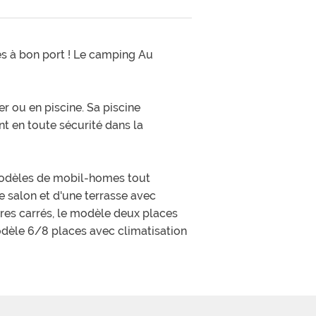
proche fondé à nous faire. Si
-home non fidèle au plan du site
e pas du tout dans la salle de
nte pour le ménage (70 euros
es à bon port ! Le camping Au
home de 27.5 m²), et une
 mobil-home à l'arrivée (toiles
s les caissons de rangement
dans le lavabo de la sdb...) vous
us recommande pas ce camping.
r ou en piscine. Sa piscine
nt en toute sécurité dans la
modèles de mobil-homes tout
e salon et d'une terrasse avec
tres carrés, le modèle deux places
dèle 6/8 places avec climatisation
avanes et camping-cars tous