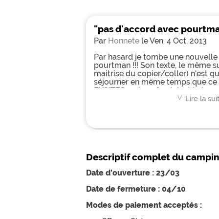
"pas d'accord avec pourtm
Par
Honnete
le Ven. 4 Oct. 2013
Par hasard je tombe une nouvelle f
pourtman !!! Son texte, le même su
maitrise du copier/coller) n'est 
séjourner en même temps que ce 
EXCITES, qui confondaient le jour et
dormaient le jour, mais étaient trè
Lire la sui
<
(musique à fond, cris etc...) troub
notre repos. Heureusement et très
camping est venue à notre "secour
que cesse ces nuissances. Ce camp
très bien entretenu, et bien situé,
équipements. C'est un camping fami
Descriptif complet du campi
L'année prochaine je conseille à P
la fête, et de laisser sa place aux 
Date d'ouverture : 23/03
pigeonnier à sa juste valeur.
Date de fermeture : 04/10
Modes de paiement acceptés :