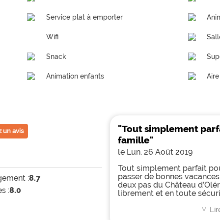
Service plat à emporter
Ani
Wifi
Sall
Snack
Sup
Animation enfants
Aire
"Tout simplement parf
 un avis
famille"
le Lun. 26 Août 2019
Tout simplement parfait po
passer de bonnes vacances e
ement :
8.7
deux pas du Château d’Olér
s :
8.0
librement et en toute sécur
la Girafe est une excellente
"maison" variées, propreté d
Lir
<
piscine au top, bref, vous 