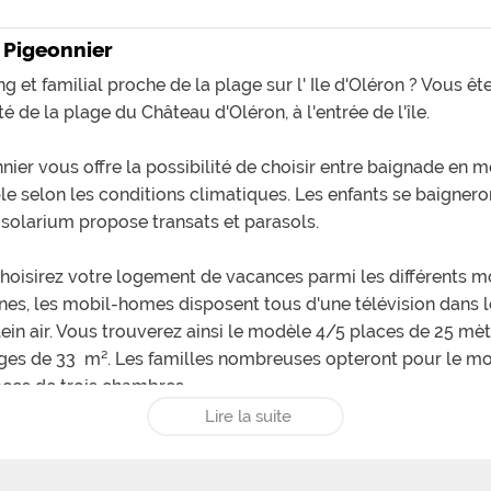
frustrée de n'avoir aucun re
l'on ajoute à cela un mobil
 Pigeonnier
(la chambre double ne donn
bain), une caution exorbita
et familial proche de la plage sur l' Ile d'Oléron ? Vous êt
pour le ménage d'un mobil-
propreté imparfaite dans le
é de la plage du Château d'Oléron, à l'entrée de l'île.
d'araignées, poussière dan
sous les banquettes, traces 
comprendrez que je ne vo
r vous offre la possibilité de choisir entre baignade en me
le selon les conditions climatiques. Les enfants se baignero
 solarium propose transats et parasols.
hoisirez votre logement de vacances parmi les différents 
nes, les mobil-homes disposent tous d'une télévision dans l
lein air. Vous trouverez ainsi le modèle 4/5 places de 25 mè
ges de 33 m². Les familles nombreuses opteront pour le mo
ces de trois chambres.
uveront des emplacements de grande taille pour tentes, car
Lire la suite