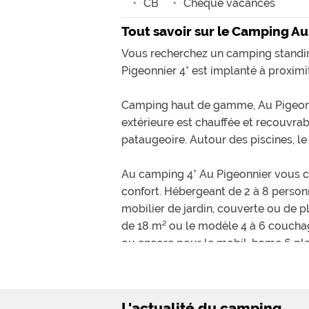
CB
Chèque vacances
Tout savoir sur le Camping Au
Vous recherchez un camping standing 
Pigeonnier 4* est implanté à proximit
Camping haut de gamme, Au Pigeonnie
extérieure est chauffée et recouvrab
pataugeoire. Autour des piscines, le
Au camping 4* Au Pigeonnier vous c
confort. Hébergeant de 2 à 8 person
mobilier de jardin, couverte ou de p
de 18 m² ou le modèle 4 à 6 coucha
ou encore pour le mobil-home 6 pla
Quant aux campeurs nature, ils tro
délimités par des haies végétales.
L'actualité du camping