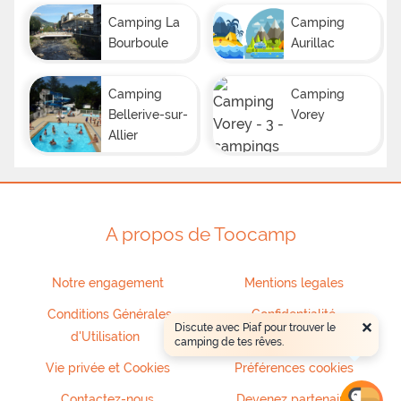
Camping La
Camping
Bourboule
Aurillac
Camping
Camping
Bellerive-sur-
Vorey
Allier
A propos de Toocamp
Notre engagement
Mentions legales
Conditions Générales
Confidentialité
×
Discute avec Piaf pour trouver le
d'Utilisation
camping de tes rêves.
Vie privée et Cookies
Préférences cookies
Contactez-nous
Devenez partenaire