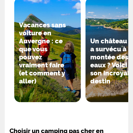
Vacances sans
voiture en
Auvergne : ce
Un château q
que vous
a survécu à l
pouvez
montée des
vraiment faire
eaux ? Voici
(et comment y
son incroyab
aller)
destin
Choisir un camping pas cher en