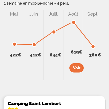
1 semaine en mobile-home - 4 pers.
Mai
Juin
Juill.
Août
Sept.
819€
422€
412€
644€
380€
Voir
Camping Saint Lambert