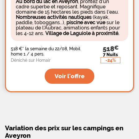
emplacements proposés aux campeurs sont
Au bord du lac en Aveyron
, profitez d’un
ombragés, en bordure du Tarn, et offrent une belle
cadre superbe et reposant. Magnifique
superficie de 125m2. Et pour les vacanciers
domaine de 15 hectares les pieds dans l’eau.
désirant passer un séjour encore plus confortable,
Nombreuses activités nautiques
(kayak,
il sera possible de louer un bengali, un mobil-
paddle, toboggans...),
piscine avec vue
sur le
home ou encore une maison-gîte.
plateau de l’Aubrac, animations enfants pour
les 4-12 ans.
Village de Laguiole à proximité.
518
518 €
*
la semaine du 22/08, Mobil
home 1 / 4 pers.
7 Nuits
-24%
Déniché sur Homair
Voir l'offre
Variation des prix sur les campings en
Aveyron