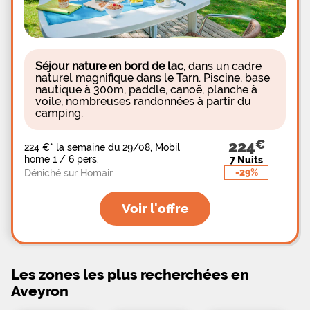
emplacements confort offrent une superficie de 80
à 105 m². Les emplacements privilège permettent
de profiter de la tranquillité et de l'espace grâce à
une superficie de 130 à 150 m². Les emplacements
rivière se trouvent au bord de la Dourbie et offrent
une superficie de 90 à 120 m². Divers
Séjour nature en bord de lac
,
dans un cadre
hébergements sont également disponibles à la
naturel magnifique dans le Tarn. Piscine, base
location et apportent encore plus de confort.
nautique à 300m, paddle, canoë, planche à
voile, nombreuses randonnées à partir du
camping.
224
224 €
*
la semaine du 29/08, Mobil
home 1 / 6 pers.
7 Nuits
-29%
Déniché sur Homair
Voir l'offre
Les zones les plus recherchées en
Aveyron