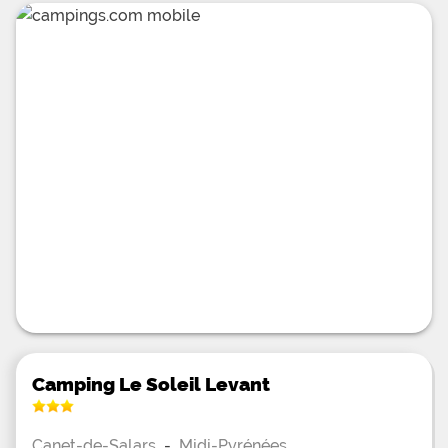
c’est selon vos envies. Le confort, le calme et
l’intimité sont au rendez-vous. Enfin, vous pourrez
louer des hébergements 100% nature : les chalet.
D’aspect bois et de pierre vous trempe dans un
environnement cocooning. C’est un espace de
détente en pleine nature.
Camping Le Soleil Levant
Canet-de-Salars
-
Midi-Pyrénées