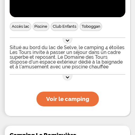
Accès lac
Piscine
Club Enfants
Toboggan
Situé au bord du lac de Selve, le camping 4 étoiles
Les Tours invite à passer un séjour dans un cadre
superbe et reposant. Le Domaine des Tours
dispose d’un espace extérieur dédié à la baignade
et à l’amusement avec une piscine chauffée
entourée de transats pour celles et ceux qui
désirent se prélasser au soleil après un bon bain.
Une pataugeoire accompagne la piscine et
permettra aux plus petits de pouvoir eux aussi
profiter pleinement de leurs vacances. Les
amateurs de relaxation seront ravis de savoir
Voir le camping
qu’un espace bien-être de 150m2 est à leur
disposition avec jacuzzi, sauna et hammam. Des
experts diplômés proposent également un large
choix de massages qui permettront de se
ressourcer. Les esthéticiennes du camping
proposent des soins corps et visage et n’utilisent
que des produits 100% naturels digne des
meilleurs campings Tohapi. Les enfants seront
Camping La Romiguière