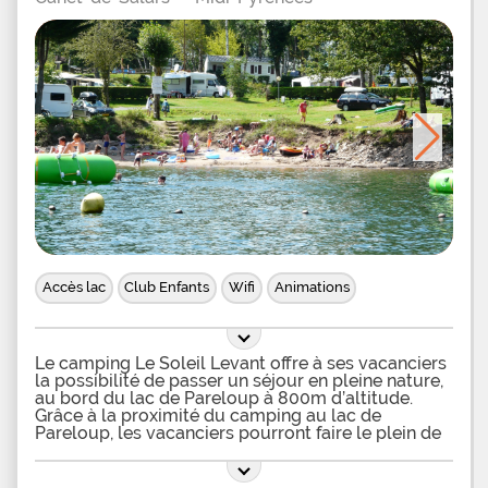
Accès lac
Club Enfants
Wifi
Animations
Le camping Le Soleil Levant offre à ses vacanciers
la possibilité de passer un séjour en pleine nature,
au bord du lac de Pareloup à 800m d’altitude.
Grâce à la proximité du camping au lac de
Pareloup, les vacanciers pourront faire le plein de
sports nautiques comme la voile, le jet-ski, le
canoë, le ski-nautique, ils pourront également
louer des pédalos ou des bateaux sans permis. Les