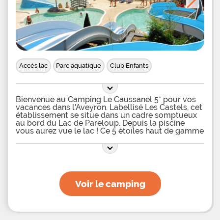
Accès lac
Parc aquatique
Club Enfants
Bienvenue au Camping Le Caussanel 5* pour vos
vacances dans l'Aveyron. Labellisé Les Castels, cet
établissement se situe dans un cadre somptueux
au bord du Lac de Pareloup. Depuis la piscine
vous aurez vue le lac ! Ce 5 étoiles haut de gamme
disposent de services et d'équipements qui
faciliteront votre séjour. Côté hébergement tout
d'abord. Vous pourrez séjourner en locatifs ou sur
emplacements pour tente, caravane et camping-
car. Les emplacements nus on une superficie
moyenne de 110 m2 et peuvent accueillir jusqu'à 6
Voir le camping
personnes. 2 animaux sont autorisés. Différents
forfaits et options sont disponibles : Simple,
Classique, Grand Confort et Premium Castel. Pour
des vacances grand luxe, optez pour la formule
Premium. Ils sont spacieux (130 m2) et se situent