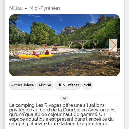
vous attend une piscine chauffée munie d'un
Millau
-
Midi-Pyrénées
toboggan aquatique et de jeux d'eau. Les petits
pourront se mouiller sans crainte dans la
pataugeoire. Pour vous divertir en famille, le
camping met à votre disposition un terrain
multisport, des aires de jeux pour les enfants, un
terrain de tennis, de pétanque et des tables de
ping-pong, un mini golf et une salle de jeu. De plus
vos enfants pourront participer aux activités du
club Mini et le soir vous vous retrouverez tous
autour des animations ou spectacles offerts par le
Accès rivière
Piscine
Club Enfants
Wifi
Le camping Les Rivages offre une situations
privilégiée au bord de la Dourbie en Aveyron ainsi
qu'une qualité de séjour haut de gamme. Un
espace aquatique est présent dans l'enceinte du
camping et invite toute la famille à profiter de
bassins chauffés ainsi que d'un espace balnéo. Les