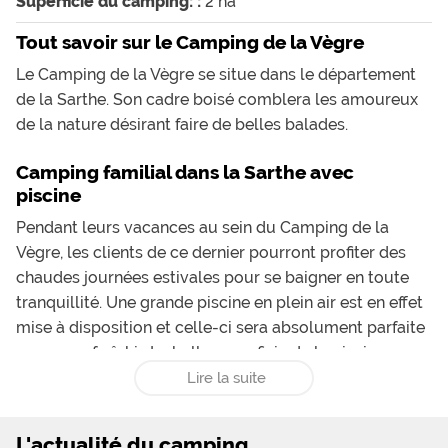
Superficie du camping: :
2 ha
Tout savoir sur le Camping de la Vègre
Le Camping de la Vègre se situe dans le département
de la Sarthe. Son cadre boisé comblera les amoureux
de la nature désirant faire de belles balades.
Camping familial dans la Sarthe avec
piscine
Pendant leurs vacances au sein du Camping de la
Vègre, les clients de ce dernier pourront profiter des
chaudes journées estivales pour se baigner en toute
tranquillité. Une grande piscine en plein air est en effet
mise à disposition et celle-ci sera absolument parfaite
pour se rafraîchir. La belle superficie de la piscine
permettra à chacun de pouvoir en profiter selon son
Lire la suite
envie, que ce soit pour s’amuser ou pour se reposer.
Les tout-petits ne seront pas déçus puisqu’ils auront la
L'actualité du camping