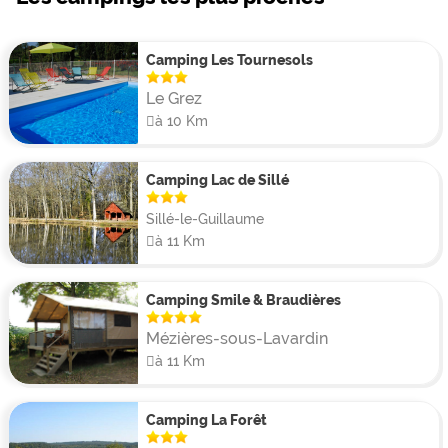
société, des raquettes de badminton et de tennis ou
encore des ballons de volley. En juillet et août, les
enfants auront la possibilité de participer à des ateliers
Camping Les Tournesols
ludiques tandis que des animations et soirées à
Le Grez
thèmes seront proposées aux petits comme aux
à 10 Km
grands.
Camping Lac de Sillé
Louer un mobil-home dans la Sarthe
Pour bénéficier d’un confort absolu, les clients du
Sillé-le-Guillaume
Camping de la Vègre auront la possibilité d’opter pour
à 11 Km
la location d’un mobil-home. Ces hébergements se
déclinent en plusieurs modèles, le plus grand pouvant
Camping Smile & Braudières
accueillir 6 personnes.
Mézières-sous-Lavardin
à 11 Km
Camping La Forêt