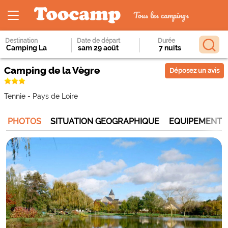
Tous les campings
Destination
Date de départ
Durée
Camping de la Vègre
Déposez un avis
Tennie
-
Pays de Loire
PHOTOS
SITUATION GEOGRAPHIQUE
EQUIPEMENTS 