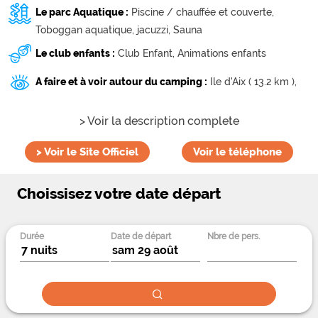
Plage des Boulassiers ( 3 km ),
Plage Gautrelle ( 3.6 km ),
Le parc Aquatique :
Piscine / chauffée et couverte,
La Grande Plage ( 3.9 km ),
Plage le Planginot ( 4.2 km ),
Toboggan aquatique,
jacuzzi,
Sauna
Plage de Chaucre ( 4.5 km ),
La Petite plage ( 4.6 km ),
Le club enfants :
Club Enfant,
Animations enfants
Plage des Bonnes ( 4.6 km ),
Plage des Seulières ( 4.8 km ),
A faire et à voir autour du camping :
Ile d'Aix ( 13.2 km ),
Plage des Sables-Vignier ( 4.9 km ),
> Voir la description complete
>
Voir le Site Officiel
Voir le téléphone
Choissisez votre date départ
Durée
Date de départ
Nbre de pers.