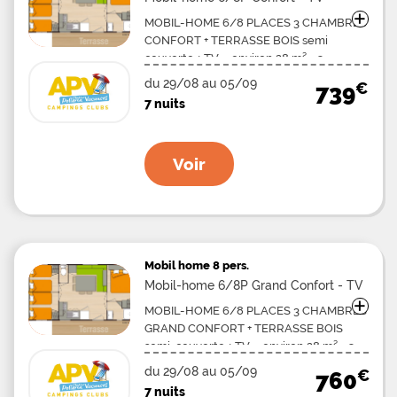
+
MOBIL-HOME 6/8 PLACES 3 CHAMBRES
CONFORT + TERRASSE BOIS semi
couverte + TV – environ 28 m². -3
chambres : 1 avec un grand lit (140 x 190),
du 29/08 au 05/09
€
739
2 avec 2 petits lits côte à côte (70 ou 80 x
7 nuits
190), -WC, salle d'eau, -Coin cuisine avec
réfrigérateur, four micro-onde, -2
transats ou chiliennes -TV. Mobil-home
Voir
de 7 à 12 ans.
Mobil home
8 pers.
Mobil-home 6/8P Grand Confort - TV
+
MOBIL-HOME 6/8 PLACES 3 CHAMBRES
GRAND CONFORT + TERRASSE BOIS
semi-couverte + TV – environ 28 m². -3
chambres : 1 avec un grand lit (140 x 190),
du 29/08 au 05/09
€
760
2 avec 2 petits lits côte à côte (70 ou 80 x
7 nuits