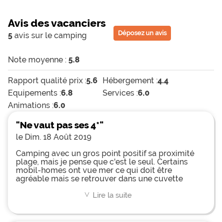
Avis des vacanciers
Déposez un avis
5
avis sur le camping
Note moyenne :
5.8
Rapport qualité prix :
5.6
Hébergement :
4.4
Equipements :
6.8
Services :
6.0
Animations :
6.0
"Ne vaut pas ses 4*"
le Dim. 18 Août 2019
Camping avec un gros point positif sa proximité
plage, mais je pense que c'est le seul. Certains
mobil-homes ont vue mer ce qui doit être
agréable mais se retrouver dans une cuvette
acollée aux sanitaires sales on est loin du site du
camping qui vend du rêve. Emplacement 1063 à
Lire la suite
<
fuir. Au niveau animations pour enfants pas top
mini club le matin durant 1h30 seulement...
Lorsqu'il pleut l'eau stagne dans le passage ce qui