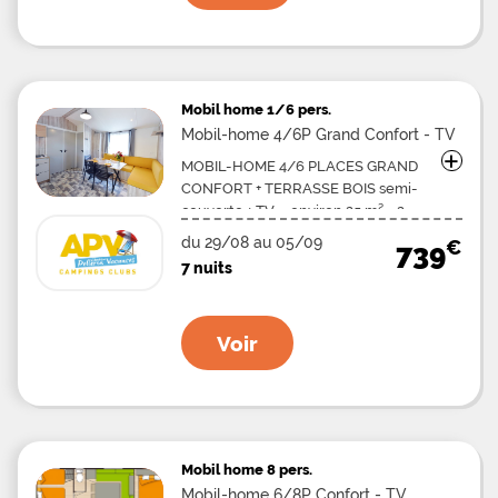
Mobil home
1/6 pers.
Mobil-home 4/6P Grand Confort - TV
+
MOBIL-HOME 4/6 PLACES GRAND
CONFORT + TERRASSE BOIS semi-
couverte + TV – environ 25 m². -2
chambres : 1 avec un grand lit (140 x 190),
du 29/08 au 05/09
€
739
1 avec 2 petits lits côte à côte (70 ou 80 x
7 nuits
190)+ 1 banquette lit 2 places dans le
séjour, -WC, salle d'eau, -Coin cuisine
avec réfrigérateur, four micro-onde, -2
Voir
transats ou chiliennes Mobil-home de
moins de 7 ans.
Mobil home
8 pers.
Mobil-home 6/8P Confort - TV