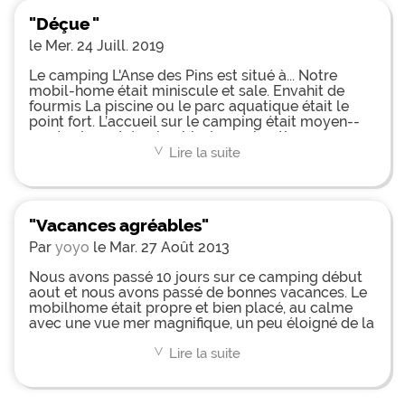
devient de la gadoue. Pour accéder à la piscine et
"Déçue "
à l'aire de jeux il faut traverser une route... La
sécurité du camping 0 tout le monde peut y
le Mer. 24 Juill. 2019
accéder comme bon lui semble. En conclusion
jamais je ne repayerai aussi cher pour une telle
Le camping L'Anse des Pins est situé à... Notre
prestation qui ne vaut pas plus qu'un 3*
mobil-home était miniscule et sale. Envahit de
fourmis La piscine ou le parc aquatique était le
point fort. L’accueil sur le camping était moyen--
pas toujours très aimable. Les animations ça
allaient. Le club enfant nous l'avons pas tester.
Lire la suite
<
Notre aînée n'était pas prêt à temps le matin pour
y être pour 9h15 et notre plus petit a 3 ans et demi
et le club était à partir de 4ans. Tres déçue de
notre semaine.
"Vacances agréables"
Par
yoyo
le Mar. 27 Août 2013
Nous avons passé 10 jours sur ce camping début
aout et nous avons passé de bonnes vacances. Le
mobilhome était propre et bien placé, au calme
avec une vue mer magnifique, un peu éloigné de la
piscine, mais proche de la plage. Il a fallu choisir
entre les deux. Leparc aquatique est très bien pour
Lire la suite
<
les enfants avec sanitaire et surveillant. Le
camping possède sa supérette. Dans son
ensemble très satisfait de nos vacances, même si