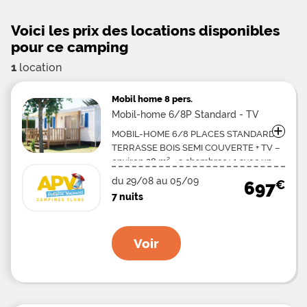
Voici les prix des locations disponibles
pour ce camping
1
location
Mobil home
8 pers.
Mobil-home 6/8P Standard - TV
+
MOBIL-HOME 6/8 PLACES STANDARD +
TERRASSE BOIS SEMI COUVERTE + TV –
environ 28 m². -3 chambres : 1 avec un
grand lit (140 x 190), 2 avec 2 petits lits
du 29/08 au 05/09
€
697
côte à côte (70 ou 80 x 190) + 1 banquette
7 nuits
lit 2 places dans le séjour, -WC, salle
d'eau, -Coin cuisine avec réfrigérateur,
four micro-onde, -2 chiliennes. -TV
Voir
Mobil-home de moins de plus de 12 ans
Plans et photos non contractuels
(implantations pouvant varier).