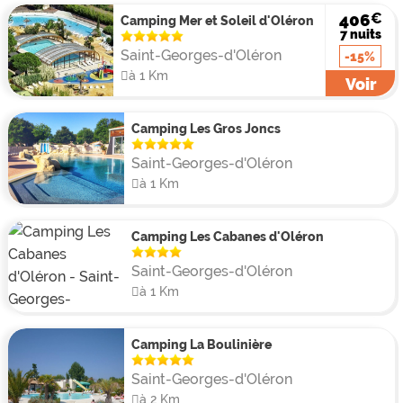
tentes ecolodge sont également disponibles à la
€
406
Camping Mer et Soleil d'Oléron
location tout aussi confortables. Les courts séjours
7 nuits
sont possibles jusqu’au 1er août puis de nouveau à
Saint-Georges-d'Oléron
-15%
partir du 22 août.
à 1 Km
Voir
Camping Les Gros Joncs
Saint-Georges-d'Oléron
à 1 Km
Camping Les Cabanes d'Oléron
Saint-Georges-d'Oléron
à 1 Km
Camping La Boulinière
Saint-Georges-d'Oléron
à 2 Km