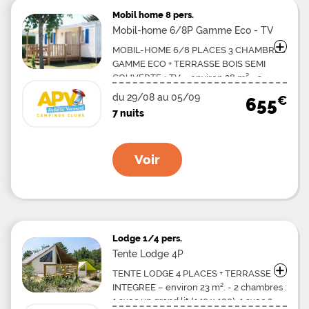
Mobil home
8 pers.
Mobil-home 6/8P Gamme Eco - TV
+
MOBIL-HOME 6/8 PLACES 3 CHAMBRES
GAMME ECO + TERRASSE BOIS SEMI
COUVERTE + TV – environ 28 m². -3
chambres : 1 avec un grand lit (140 x 190),
du 29/08 au 05/09
€
655
2 avec 2 petits lits côte à côte (70 ou 80 x
7 nuits
190), 1 banquette convertible dans le
séjour -WC, salle d'eau, -Coin cuisine
avec réfrigérateur, four micro-onde, -2
Voir
transats ou chiliennes -TV, Mobil-home
de plus de 12 ans.
Lodge
1/4 pers.
Tente Lodge 4P
+
TENTE LODGE 4 PLACES + TERRASSE
INTEGREE – environ 23 m². - 2 chambres :
1 avec un grand lit (140 x 190), 1 avec 2