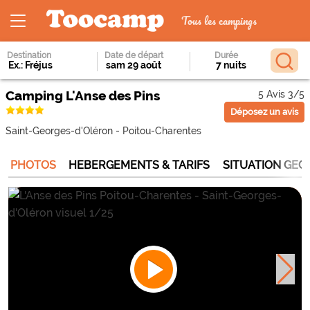
Tous les campings
Destination
Date de départ
Durée
Camping L'Anse des Pins
5 Avis 3/5
Déposez un avis
Saint-Georges-d'Oléron
-
Poitou-Charentes
PHOTOS
HEBERGEMENTS & TARIFS
SITUATION GE