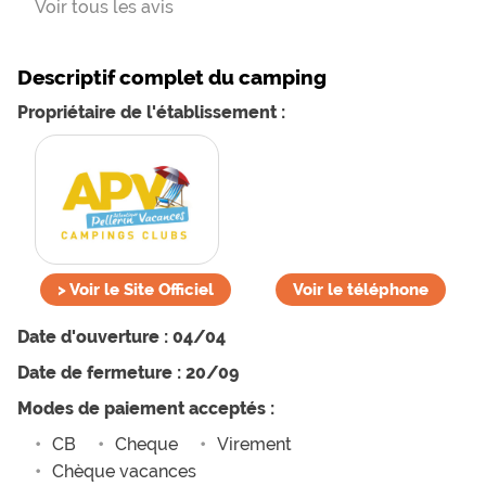
Voir tous les avis
je qualifierais le camping d'un bon 3* plutôt que
d'un 4*.
Descriptif complet du camping
Propriétaire de l'établissement :
>
Voir le Site Officiel
Voir le téléphone
Date d'ouverture : 04/04
Date de fermeture : 20/09
Modes de paiement acceptés :
CB
Cheque
Virement
Chèque vacances