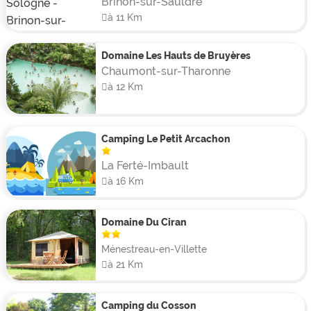
Brinon-sur-Sauldre
superbe vue sur l’étang du camping.
à 11 Km
Domaine Les Hauts de Bruyères
Chaumont-sur-Tharonne
à 12 Km
Camping Le Petit Arcachon
La Ferté-Imbault
à 16 Km
Domaine Du Ciran
Ménestreau-en-Villette
à 21 Km
Camping du Cosson