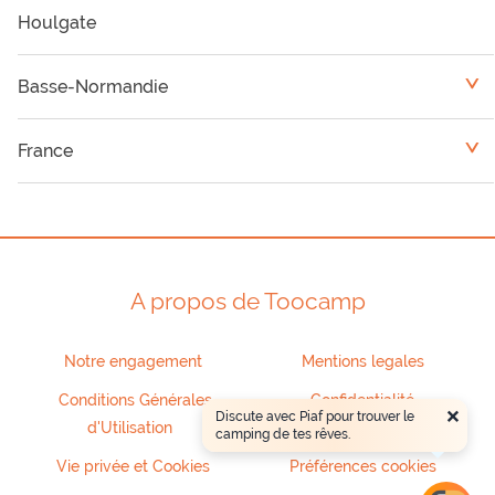
Houlgate
Basse-Normandie
<
Camping Calvados
France
<
Camping Manche
Bretagne
Camping Orne
Grand Centre
A propos de Toocamp
Haute-Normandie
Notre engagement
Mentions legales
Pays de Loire
Conditions Générales
Confidentialité
×
Discute avec Piaf pour trouver le
d'Utilisation
camping de tes rêves.
Vie privée et Cookies
Préférences cookies