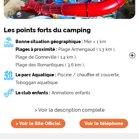
Les points forts du camping
Bonne situation géographique :
Mer < 1 km
Plages à proximité :
Plage Armengaud ( 1.3 km ),
+
Plage de Gonneville ( 1.4 km ),
Plage des Romantiques ( 3.6 km ),
Plage du Menhir ( 4.3 km ),
Le parc Aquatique :
Piscine / chauffée et couverte,
Toboggan aquatique
Le club enfants :
Animations enfants
> Voir la description complete
>
Voir le Site Officiel
Voir le téléphone