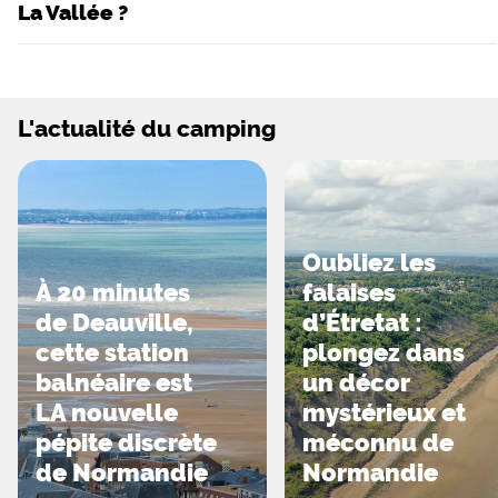
La Vallée ?
L'actualité du camping
Oubliez les
À 20 minutes
falaises
de Deauville,
d’Étretat :
cette station
plongez dans
balnéaire est
un décor
LA nouvelle
mystérieux et
pépite discrète
méconnu de
de Normandie
Normandie