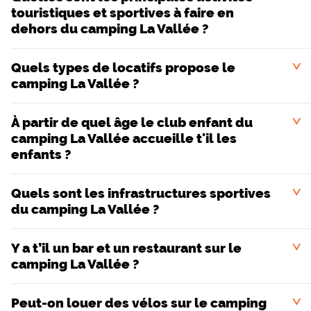
loisirs : un vrai terrain de foot, terrain de beach volley,
touristiques et sportives à faire en
dehors du camping La Vallée ?
circuit bicross, terrains de pétanque et 2 aires de jeux
pour les enfants et une salle de jeux pour vos ados. En
plus, vous pourrez vous inscrire aux nombreuses
Quels types de locatifs propose le
<
activités organisées par le camping : tir à l'arc, mur
camping La Vallée ?
d'escalade, accrobranche, combats de sumos...
À partir de quel âge le club enfant du
<
Pour vous restaurer vous trouverez ce qu'il faut sur
camping La Vallée accueille t'il les
place : bar-restaurant traditionnel avec animations
enfants ?
pour toute la famille en soirée.
Quels sont les infrastructures sportives
<
du camping La Vallée ?
Y a t’il un bar et un restaurant sur le
<
camping La Vallée ?
Peut-on louer des vélos sur le camping
<