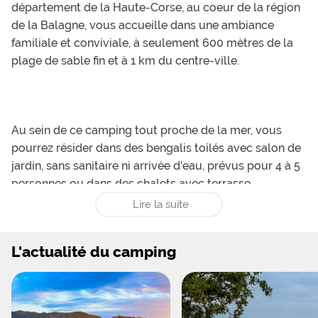
département de la Haute-Corse, au coeur de la région
de la Balagne, vous accueille dans une ambiance
familiale et conviviale, à seulement 600 mètres de la
plage de sable fin et à 1 km du centre-ville.
Au sein de ce camping tout proche de la mer, vous
pourrez résider dans des bengalis toilés avec salon de
jardin, sans sanitaire ni arrivée d'eau, prévus pour 4 à 5
personnes ou dans des chalets avec terrasse
aménagée, tout équipés et pouvant héberger jusqu'à 6
Lire la suite
locataires. Vous pourrez aussi installer vos tentes,
camping-cars et caravanes sur des emplacements nus
L'actualité du camping
et semi-ombragés, avec ou sans branchement
électrique.