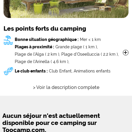
Les points forts du camping
Bonne situation géographique :
Mer < 1 km
Plages à proximité :
Grande plage ( 1 km ),
+
Plage de l'Alga ( 2 km ),
Plage d'Oseelluccia ( 2.2 km ),
Plage de l'Arinella ( 4.6 km ),
Plage de Sainte-Restitude ( 4.6 km ),
Le club enfants :
Club Enfant,
Animations enfants
> Voir la description complete
Aucun séjour n'est actuellement
disponible pour ce camping sur
Toocamp.com.