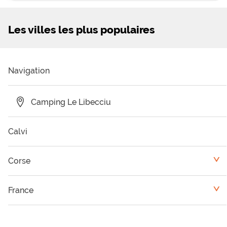
Les villes les plus populaires
Navigation
Camping Le Libecciu
Calvi
Corse
<
Camping Corse du Sud
France
<
Camping Haute Corse
Provence-Alpes-Côte d'Azur