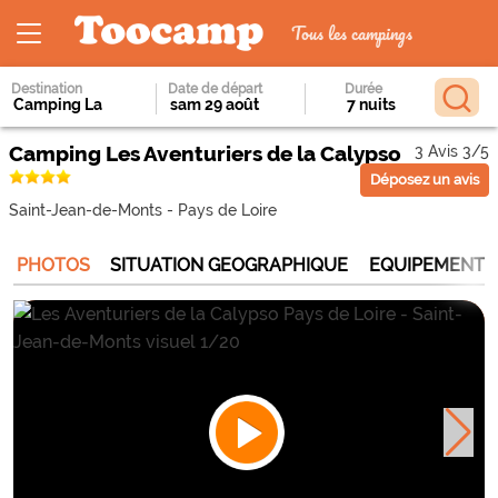
Tous les campings
Destination
Date de départ
Durée
Camping Les Aventuriers de la Calypso
3 Avis 3/5
Déposez un avis
Saint-Jean-de-Monts
-
Pays de Loire
PHOTOS
SITUATION GEOGRAPHIQUE
EQUIPEMENTS 