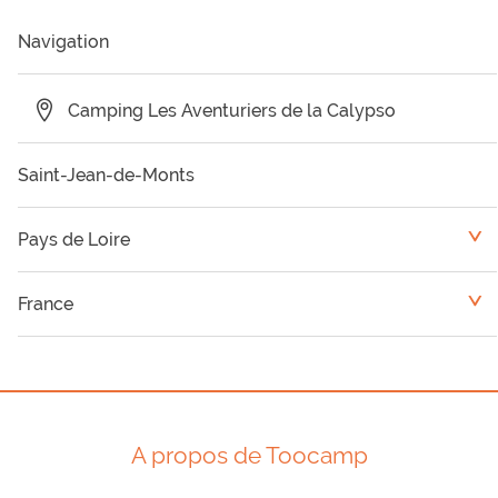
Navigation
Camping Les Aventuriers de la Calypso
Saint-Jean-de-Monts
Pays de Loire
<
Camping Vendée
France
<
Camping Loire Atlantique
Basse-Normandie
Camping Sarthe
Bretagne
A propos de Toocamp
Camping Maine et Loire
Grand Centre