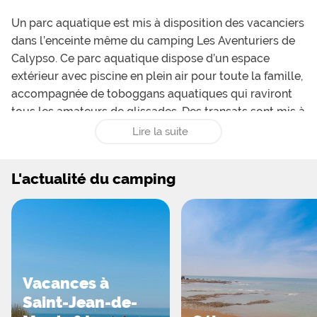
Un parc aquatique est mis à disposition des vacanciers
dans l’enceinte même du camping Les Aventuriers de
Calypso. Ce parc aquatique dispose d’un espace
extérieur avec piscine en plein air pour toute la famille,
accompagnée de toboggans aquatiques qui raviront
tous les amateurs de glissades. Des transats sont mis à
disposition tout autour de cette piscine et invitent à
Lire la suite
prendre de bons bains de soleil. Une pataugeoire est
également présente et une grande aire de jeux
L'actualité du camping
aquatique, adaptées aux tout-petits. Un espace
couvert vient compléter le parc aquatique et se
compose d’une piscine couverte et chauffée
accompagnée d’un coin relaxation avec sauna et bain à
bulle. Pour les enfants, une aire de jeux est mise à
disposition accompagnée d’un château gonflable.
Vacances à
Celles et ceux qui veulent garder la forme auront
Saint-Jean-de-
accès à diverses activités sportives, notamment à