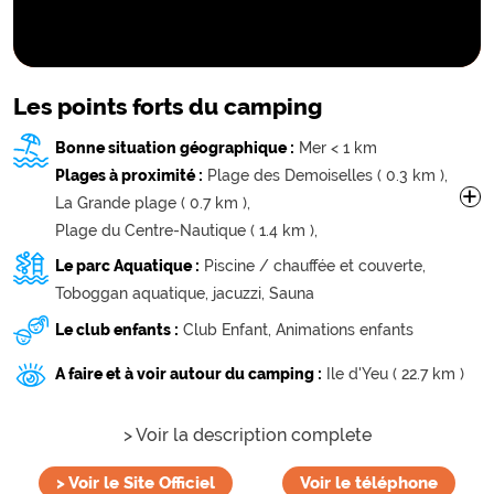
Les points forts du camping
Bonne situation géographique :
Mer < 1 km
Plages à proximité :
Plage des Demoiselles ( 0.3 km ),
+
La Grande plage ( 0.7 km ),
Plage du Centre-Nautique ( 1.4 km ),
Plage des Demoiselles ( 1.6 km ),
Plage du Golf ( 2.3 km ),
Le parc Aquatique :
Piscine / chauffée et couverte,
Plage des 60 bornes ( 2.4 km ),
Plage des Salins ( 3.2 km ),
Toboggan aquatique,
jacuzzi,
Sauna
Plage des Becs ( 4 km ),
Le club enfants :
Club Enfant,
Animations enfants
Plage de la Parée-du-Jonc ( 4.2 km ),
A faire et à voir autour du camping :
Ile d'Yeu ( 22.7 km )
> Voir la description complete
>
Voir le Site Officiel
Voir le téléphone