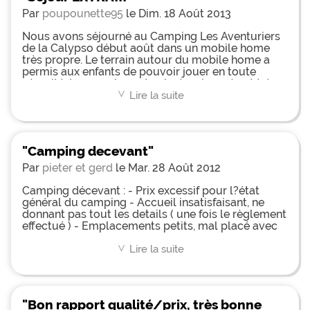
Par
poupounette95
le Dim. 18 Août 2013
Nous avons séjourné au Camping Les Aventuriers
de la Calypso début août dans un mobile home
très propre. Le terrain autour du mobile home a
permis aux enfants de pouvoir jouer en toute
sécurité. Le camping est animé en journée et très
calme la nuit. Nous avons pu nous reposer et
Lire la suite
<
profiter de la bonne humeur des animateurs ainsi
que des multiples activités proposées. La mer est
très proche du camping (environ 800 mètres) et la
plage est très agréable (sable, pas de cailloux, eau
"Camping decevant"
à température très correcte). Les règles d'hygiène
sont très bien respectées dans les piscines et les
Par
pieter et gerd
le Mar. 28 Août 2012
lieux communs. L'accueil sur le camping était
extra. Le dimanche suivant notre arrivée, les
Camping décevant : - Prix excessif pour l?état
animateurs proposent un pot d'accueil et
général du camping - Accueil insatisfaisant, ne
présentent les activités de la semaine. Tout ça
donnant pas tout les details ( une fois le règlement
dans une franche bonne humeur qui nous fait
effectué ) - Emplacements petits, mal placé avec
oublier tous les petits tracas du reste de l'année.
odeurs d?égouts - Sanitaires peu propre, sans
Un très grand bravo à toute l'équipe et sommes
papiers a disposition, ni lunettes - Douche/lavabo
Lire la suite
<
prêts à revenir l'année prochaine!
garçon fermés sans informations Bref un gout
amer pour une note salée.
"Bon rapport qualité/prix, très bonne