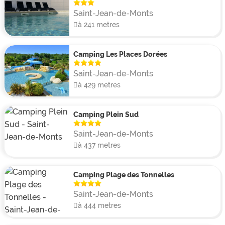
cuisine aménagée, une salle d’eau, des toilettes ainsi
Saint-Jean-de-Monts
qu’un salon de jardin pour profiter pleinement du plein
à 241 metres
air. Grande nouveauté 2026 : un quartier piétonnier
Premium accueillera 8 mobil-homes VIP, chacun doté
Camping Les Places Dorées
d’une terrasse Luxe, pour un séjour encore plus
confortable et exclusif.
Saint-Jean-de-Monts
à 429 metres
Camping Plein Sud
Saint-Jean-de-Monts
à 437 metres
Camping Plage des Tonnelles
Saint-Jean-de-Monts
à 444 metres