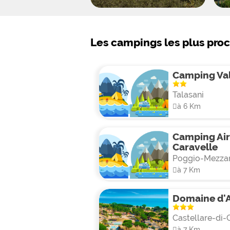
Les campings les plus pro
Camping Va
Talasani
à 6 Km
Camping Air
Caravelle
Poggio-Mezza
à 7 Km
Domaine d'
Castellare-di-
à 7 Km