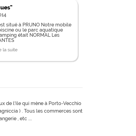
ues"
014
st situé à PRUNO Notre mobile
scine ou le parc aquatique
e camping était NORMAL Les
TANTES
e la suite
x de l'ile qui mène à Porto-Vecchio
tagniccia ) . Tous les commerces sont
erie , etc ....