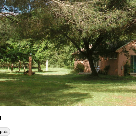
g
ptés