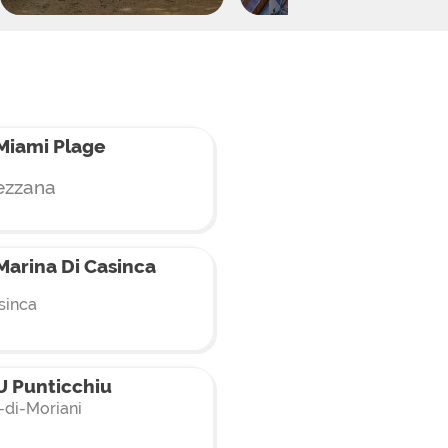
Miami Plage
ezzana
arina Di Casinca
sinca
 Punticchiu
-di-Moriani