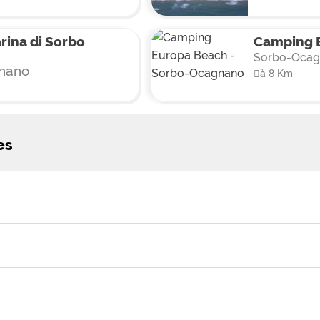
ina di Sorbo
Camping 
Sorbo-Ocag
nano
à 8 Km
es