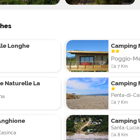
ches
lle Longhe
Camping 
Poggio-M
à 7 Km
e Naturelle La
Camping M
Penta-di-Ca
na
à 7 Km
Anghione
Camping U
Santa-Lucia
Casinca
à 8 Km