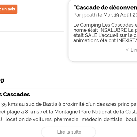
"Cascade de déconven
 un avis
Par
jpcath
le Mar. 19 Août 2
Le Camping Les Cascades e
home était INSALUBRE La pi
était SALÉ L'accueil sur l
animations étaient INEXIS
Lir
<
ng
es Cascades
35 kms au sud de Bastia à proximité d'un des axes principau
nne( plage à 8 kms ) et la Montagne (Parc National de la Cas
 location de voitures, pharmacie , médecin, dentiste , boulang
Lire la suite