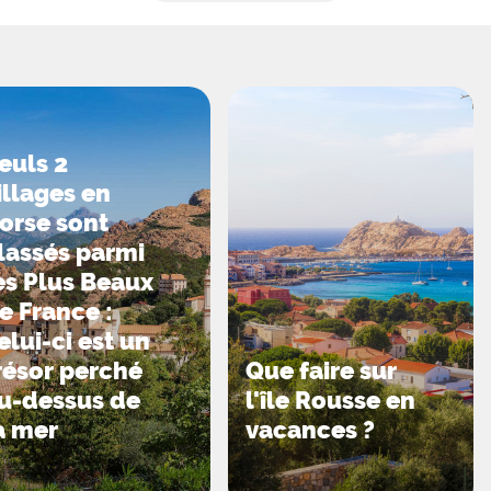
euls 2
illages en
orse sont
lassés parmi
es Plus Beaux
e France :
elui-ci est un
résor perché
Que faire sur
u-dessus de
l'île Rousse en
a mer
vacances ?