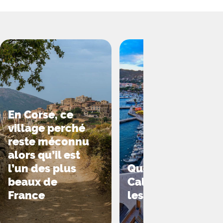
En Corse, ce
village perché
reste méconnu
alors qu’il est
l’un des plus
Que faire à
beaux de
Calvi pendant
France
les vacances ?