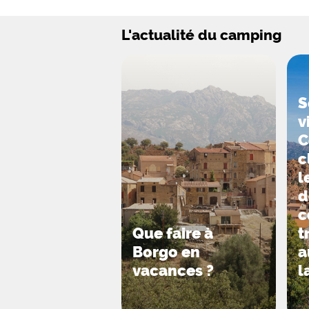
L'actualité du camping
S
v
C
c
l
d
c
Que faire à
t
Borgo en
a
vacances ?
l