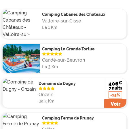
Camping Cabanes des Châteaux
Valloire-sur-Cisse
à 1 Km
Camping La Grande Tortue
Candé-sur-Beuvron
à 3 Km
€
406
Domaine de Dugny
7 nuits
Onzain
-15%
à 4 Km
Voir
Camping Ferme de Prunay