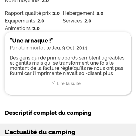
Note moyenne :
2.0
Rapport qualité prix :
2.0
Hébergement :
2.0
Equipements :
2.0
Services :
2.0
Animations :
2.0
"Une arnaque !"
Par
alainmorlot
le Jeu. 9 Oct. 2014
Des gens qui de prime abords semblent agréables
et gentils mais qui se transforment une fois le
montant de la facture réglé(qu'ils ne nous ont pas
fourni car l'imprimante n'avait soi-disant plus
d'encre) en arnaqueurs. Les gérants sont
désagréables, agressifs voire même violents. Nos
Lire la suite
<
vacances ont été véritablement gâchées à cause
d'eux.
Descriptif complet du camping
L'actualité du camping