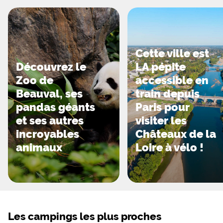
Cette ville est
Découvrez le
LA pépite
Zoo de
accessible en
Beauval, ses
train depuis
pandas géants
Paris pour
et ses autres
visiter les
incroyables
Châteaux de la
animaux
Loire à vélo !
Les campings les plus proches