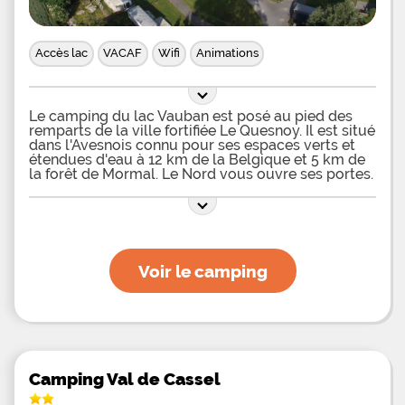
Accès lac
VACAF
Wifi
Animations
Le camping du lac Vauban est posé au pied des
remparts de la ville fortifiée Le Quesnoy. Il est situé
dans l'Avesnois connu pour ses espaces verts et
étendues d'eau à 12 km de la Belgique et 5 km de
la forêt de Mormal. Le Nord vous ouvre ses portes.
Un espace de 8 hectares attendent vos tentes ou
caravanes. Vous serez installés dans un parc à la
verdure entretenue. Des bornes électriques sont
disponibles si vous le désirez et les blocs
sanitaires sont en quantité suffisante pour un
confort maximum. Les camping-caristes
Voir le camping
possèdent leur propre espace avec aire de
vidange. Différents mobil-homes sont disponibles
en location. Ils peuvent héberger jusque 6
personnes. Chacun compte au moins 2 chambres,
des wc séparés, une cuisine équipée et une
terrasse. Vous aurez juste à déballer vos valises.
L'établissement se donne pour objectif de plaire à
toutes les générations et propose alors des
Camping Val de Cassel
animations pour les plus petits jusqu'aux retraités,