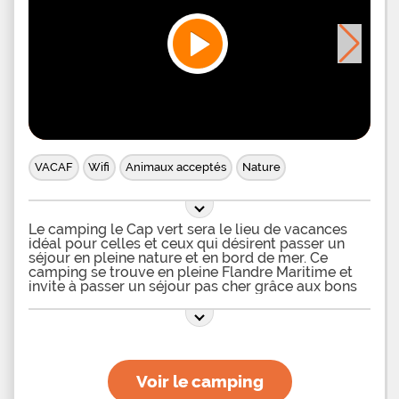
VACAF
Wifi
Animaux acceptés
Nature
Le camping le Cap vert sera le lieu de vacances
idéal pour celles et ceux qui désirent passer un
séjour en pleine nature et en bord de mer. Ce
camping se trouve en pleine Flandre Maritime et
invite à passer un séjour pas cher grâce aux bons
Vacaf. Pour des vacances réussies, chaque
membre de la famille aura la possibilité de
pratiquer diverses activités au sein du camping.
Les enfants auront par exemple la joie d’avoir à
leur disposition une aire de ,jeux sur laquelle se
trouve une structure avec trois toboggans. Les
Voir le camping
plus jeunes, grâce à cette aire de jeux, pourront