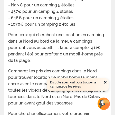
- NaN€ pour un camping 5 étoiles
- 457€ pour un camping 4 étoiles
- 646€ pour un camping 3 étoiles
- 1070€ pour un camping 2 étoiles
Pour ceux qui cherchent une location en camping
dans le Nord au bord de la mer, 5 campings
pourront vous accueillir. Il faudra compter 411€
pendant l'été pour profiter d'un mobil-home près
de la plage.
Comparez les prix des campings dans le Nord
pour trouver location de mobil home la moins
×
Discute avec Piaf pour trouver le
chère avec le comparateur Toocamp. Profitez de
camping de tes rêves.
toutes les vidéos de camping que nos équipes ont
tournées dans le Nord et en Nord-Pas de Calais
pour un avant gout des vacances.
Pour chercher efficacement votre prochain