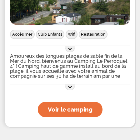
Accès mer
Club Enfants
Wifi
Restauration
Amoureux des longues plages de sable fin de la
Mer du Nord, bienvenus au Camping Le Perroquet
4* ! Camping haut de gamme install au bord de la
plage, il vous accueille avec votre animal de
compagnie sur ses 30 ha de terrain am par une
quipe hors-paire. Au camping 4* Le Perroquet vous
profiterez de l'accs direct s nautiques diverses
(catamaran, planche voile et char voile, optimiste,
etc.) puis vous vous dlasserez dans l'un des deux
saunas du camping ou l'un de ses 3 hammams.
Pour vous loger au camping qualit Le Perroquet,
Voir le camping
vous n'aurez qu'lire votre classe de confort et
installer votre tente, votre caravane ou votre
camping-car sur les vastes emplacements ds et
raccord. Ce camping d l'ancienne ne propose pas
de locations. Le Perroquet 4* vous garantit un
choix d'activits sur place qui ravira toute la famille: