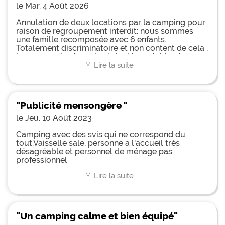
le Mar. 4 Août 2026
Annulation de deux locations par la camping pour
raison de regroupement interdit: nous sommes
une famille recomposée avec 6 enfants.
Totalement discriminatoire et non content de cela ,
le personnel est en plus très désagréable et peu
enclin aux excuses . À fuir absolument
Lire la suite
<
"Publicité mensongère "
le Jeu. 10 Août 2023
Camping avec des svis qui ne correspond du
tout.Vaisselle sale, personne a l'accueil très
désagréable et personnel de ménage pas
professionnel
Lire la suite
<
"Un camping calme et bien équipé"