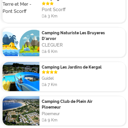
Ty Nenez dispose de mobil-homes très confortables
Pont Scorff
que pourront louer les vacanciers désirant séjourner
à 3 Km
en couple ou en famille et se sentir comme à la
maison.
Camping Naturiste Les Bruyeres
D'arvor
CLEGUER
à 6 Km
Camping Les Jardins de Kergal
Guidel
à 7 Km
Camping Club de Plein Air
Ploemeur
Ploemeur
à 9 Km