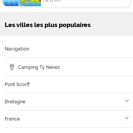
Les villes les plus populaires
Navigation
Camping Ty Nenez
Pont Scorff
Bretagne
<
Camping Finistère
France
<
Camping Morbihan
Basse-Normandie