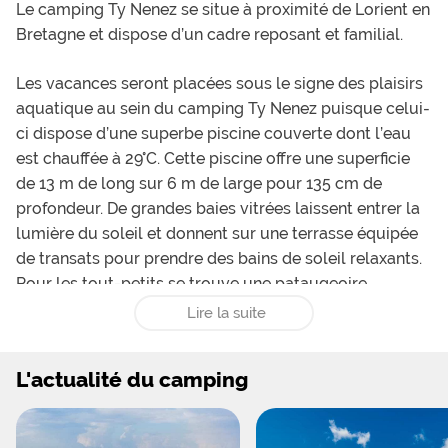
Le camping Ty Nenez se situe à proximité de Lorient en
Bretagne et dispose d’un cadre reposant et familial.
Les vacances seront placées sous le signe des plaisirs
aquatique au sein du camping Ty Nenez puisque celui-
ci dispose d’une superbe piscine couverte dont l’eau
est chauffée à 29°C. Cette piscine offre une superficie
de 13 m de long sur 6 m de large pour 135 cm de
profondeur. De grandes baies vitrées laissent entrer la
lumière du soleil et donnent sur une terrasse équipée
de transats pour prendre des bains de soleil relaxants.
Pour les tout-petits se trouve une pataugeoire
profonde de 35 cm et donc parfaitement adaptée à la
Lire la suite
taille des plus jeunes. Les vacanciers pourront profiter
de la piscine mise à leur disposition pour participer à
L'actualité du camping
des séances de renforcement musculaire et
d’aquagym. Les enfants pourront quant à eux faire des
stages de natation durant lesquels ils pourront s’initier