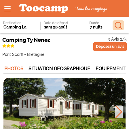
Tous les campings
Destination
Date de départ
Durée
Camping Ty Nenez
3 Avis 2/5
Déposez un avis
Pont Scorff
-
Bretagne
PHOTOS
SITUATION GEOGRAPHIQUE
EQUIPEMENTS 