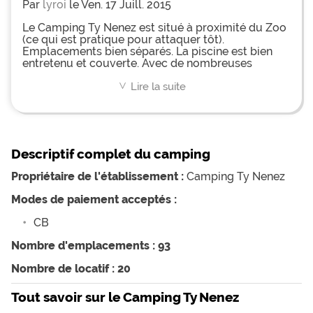
Par
lyroi
le Ven. 17 Juill. 2015
Le Camping Ty Nenez est situé à proximité du Zoo
(ce qui est pratique pour attaquer tôt).
Emplacements bien séparés. La piscine est bien
entretenu et couverte. Avec de nombreuses
activités organisés. L'accueil sur le camping était
bien. Une air de jeux pour petit et grand. Possède
Lire la suite
<
un bar snack du côté de l'ancienne entrée qui à l'air
sympa mais hélas fermé le soir hors saison.
Descriptif complet du camping
Propriétaire de l'établissement :
Camping Ty Nenez
Modes de paiement acceptés :
CB
Nombre d'emplacements : 93
Nombre de locatif : 20
Tout savoir sur le Camping Ty Nenez