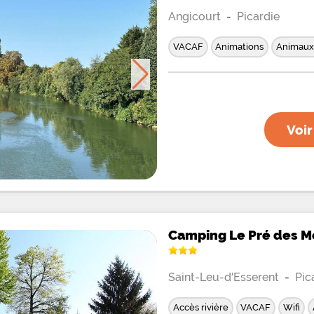
Angicourt
-
Picardie
VACAF
Animations
Animaux
Voir
Camping Le Pré des M
Saint-Leu-d'Esserent
-
Pic
Accès rivière
VACAF
Wifi