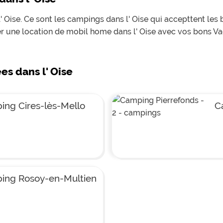
ainsi que d'une terrasse ave
surface de 34m2 Les lieux 
' Oise. Ce sont les campings dans l' Oise qui accepttent les 
camping du Pré des Moines
château ou encore Chantilly 
 une location de mobil home dans l' Oise avec vos bons Va
Ermenonville et Auvers sur
incontournables pour les am
Toute la famille sera ravie 
Asterix, au parc de la mer d
Leu d'Esserent.
ées dans l' Oise
ng Cires-lès-Mello
C
ing Rosoy-en-Multien