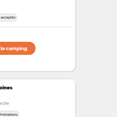
 acceptés
 le camping
oines
ardie
Animations