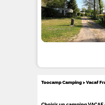
Toocamp Camping
>
Vacaf F
Choisir un camping VACAF d