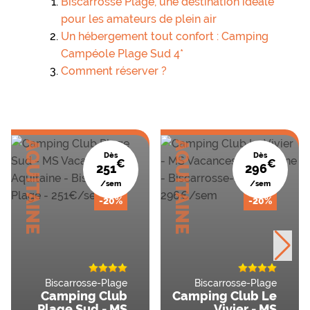
Biscarrosse Plage, une destination idéale
pour les amateurs de plein air
Un hébergement tout confort : Camping
Campéole Plage Sud 4*
Comment réserver ?
AQUITAINE
AQUITAINE
Dès
Dès
€
€
251
296
/sem
/sem
-20%
-20%
Biscarrosse-Plage
Biscarrosse-Plage
Camping Club
Camping Club Le
Plage Sud - MS
Vivier - MS