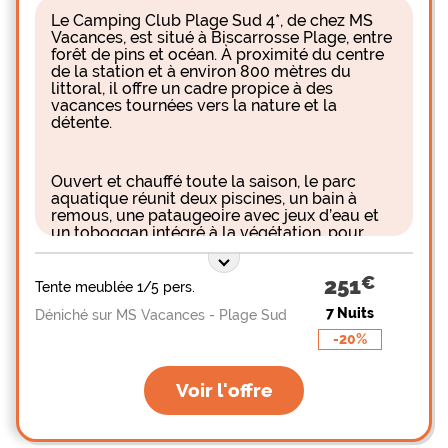
Le Camping Club Plage Sud 4*, de chez MS
Vacances, est situé à Biscarrosse Plage, entre
forêt de pins et océan. À proximité du centre
de la station et à environ 800 mètres du
littoral, il offre un cadre propice à des
vacances tournées vers la nature et la
détente.
Ouvert et chauffé toute la saison, le parc
aquatique réunit deux piscines, un bain à
remous, une pataugeoire avec jeux d’eau et
un toboggan intégré à la végétation, pour
profiter de moments de baignade dans un
environnement verdoyant.
251
Tente meublée 1/5 pers.
7 Nuits
Déniché sur MS Vacances - Plage Sud
L’Espace Bien-Être permet de s’accorder une
-20%
pause avec massages, soins esthétiques et
prestations de coiffure.
Voir l'offre
Des animations sportives, ludiques et festives
sont proposées tout au long de la saison,