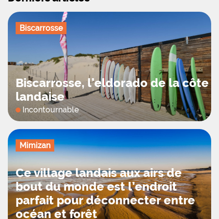
chaises, ainsi que l’accès à l’eau, à
l’évacuation et à l’électricité.
Biscarrosse
Avec MS Vacances, les vacances prennent ici
une dimension naturellement dépaysante.
Biscarrosse, l’eldorado de la côte
landaise
Incontournable
Mimizan
Ce village landais aux airs de
bout du monde est l’endroit
parfait pour déconnecter entre
océan et forêt