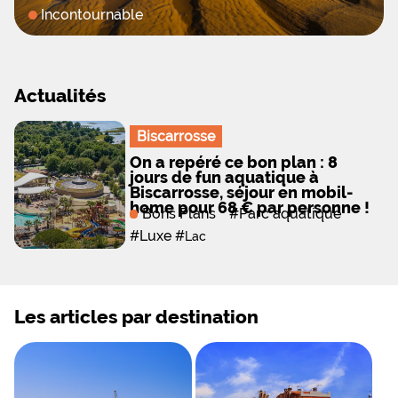
Incontournable
Actualités
Biscarrosse
On a repéré ce bon plan : 8
jours de fun aquatique à
Biscarrosse, séjour en mobil-
home pour 68 € par personne !
Bons Plans
#
Parc aquatique
#
Luxe
#
Lac
Les articles par destination