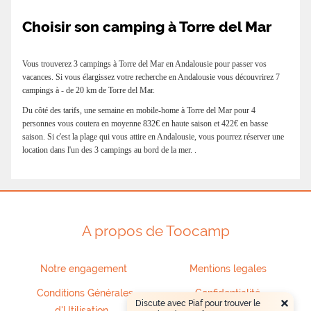
de bungalow, les vacanciers pourront se sentir
comme à la maison grâce à la présence de deux
Choisir son camping à Torre del Mar
chambres, d’une salle de bain, d’un salon avec
télévision et d’une cuisine entièrement équipée.
Après une journée bien remplie, les clients
pourront s’installer confortablement sur la
Vous trouverez 3 campings à Torre del Mar en Andalousie pour passer vos
terrasse de leur bungalow et ainsi passer des
vacances. Si vous élargissez votre recherche en Andalousie vous découvrirez 7
moments très privilégiés tout en profitant d’une
campings à - de 20 km de Torre del Mar.
vue imprenable. Vacances actives en Andalousie
Ce séjour au sein du Camping La Viñuela sera
Du côté des tarifs, une semaine en mobile-home à Torre del Mar pour 4
l’occasion idéale pour découvrir une partie de
personnes vous coutera en moyenne 832€ en haute saison et 422€ en basse
l’Andalousie. Il sera notamment possible de visiter
Nerja et ses merveilleuses grottes, les parcs
saison. Si c'est la plage qui vous attire en Andalousie, vous pourrez réserver une
naturels de la Sierra Tejeda et Almijar ou encore
location dans l'un des 3 campings au bord de la mer. .
les falaises de Maro. Les vins locaux, châteaux et
musées uniques sont autant de trésors du
patrimoine andalou que les clients du Camping La
Viñuela auront la possibilité de découvrir.
A propos de Toocamp
Notre engagement
Mentions legales
Conditions Générales
Confidentialité
×
Discute avec Piaf pour trouver le
d'Utilisation