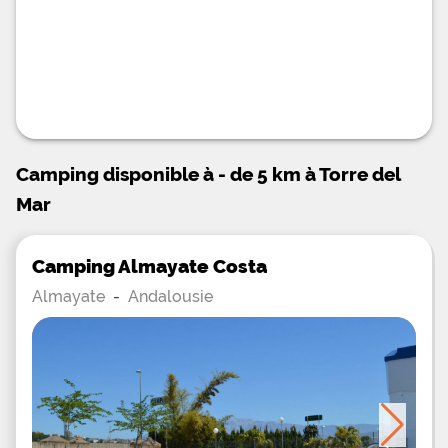
Camping Torre del Mar sera le lieu idéal. Ce dernier
propose en effet de séjourner en bord de mer, ce
qui permettra aux vacanciers de pouvoir apprécier
un cadre exceptionnel. De grandes plages de sable
sont accessibles et s’étendent à perte de vue.
Cette portion de côte a d'ailleurs été élue
“meilleure promenade maritime en Europe”.
Camping en Andalousie avec restaurant Au sein du
Camping Torre del Mar, les vacanciers en quête de
saveurs nouvelles seront ravis de pouvoir
Camping disponible à - de 5 km à Torre del
s’installer dans le cadre chaleureux du restaurant
et déguster de délicieux plats méditerranéens
Mar
élaborés à partir des produits qu’offrent la mer et
la terre. Le restaurant du Camping Torre del Mar
propose également un dépaysement total en
servant des spécialités mexicaines typiques.
Camping Almayate Costa
Almayate
-
Andalousie