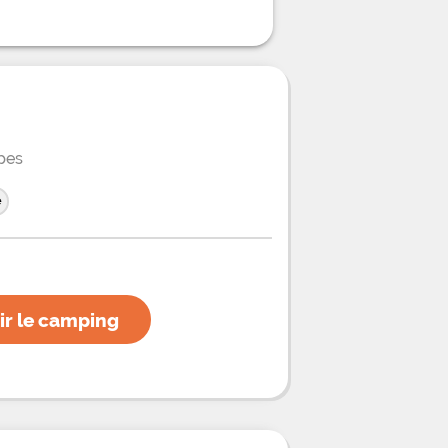
pes
e
ir le camping