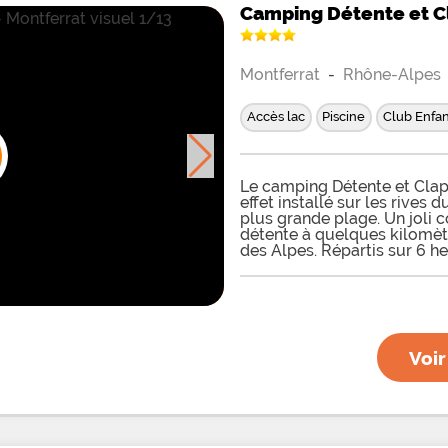
Camping Détente et C
Montferrat
-
Rhône-Alpes
Accès lac
Piscine
Club Enfan
Le camping Détente et Clapo
effet installé sur les rives 
plus grande plage. Un joli c
détente à quelques kilomèt
des Alpes. Répartis sur 6 h
emplacements pour installe
camping-car sur l'herbe au 
100 à 150 m² avec électricit
autour des 5 blocs sanitair
accueillir jusque 7 vacancie
disposent d'un espace salon
Voir
chambres, d'une douche de 
chalet (avec toit en toile) e
Il a également des tentes L
renouer avec l'esprit campi
ne comptent pas de sanitai
espace extérieur pour profi