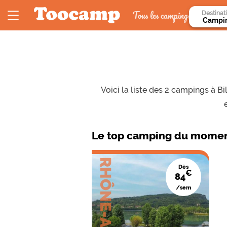
Tous les campings
Destinat
Voici la liste des 2 campings à 
Le top camping du moment
RHÔNE-ALPES
Dès
€
84
/sem