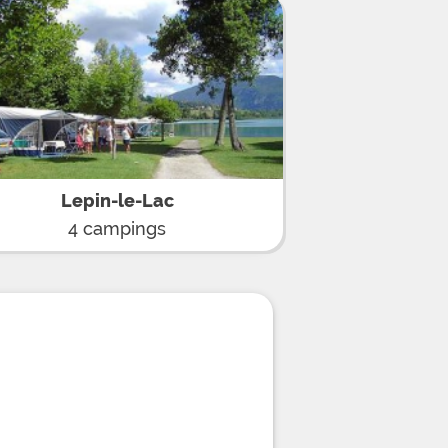
comme des grands. Pour le plaisir de
 rafraichir au bar et déguster
rses. Depuis ce camping agencé en
montagnes environnantes, grimpez à
bucolique via le centre équestre à
à la voile ou au ski-nautique sur le
nées pédestres ou cyclistes à la
Lepin-le-Lac
4 campings