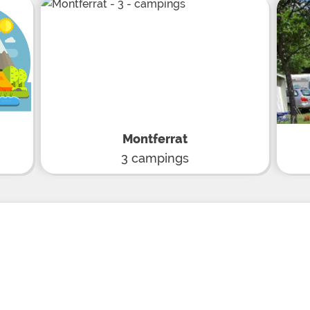
destination des petits 
tous, vous pourrez vous
glaces et boisons dive
étage et avec vue les 
cheval pour une balade 
proximité, initiez-vous 
lac ou partez en randon
découverte du Pays
Montferrat
3 campings