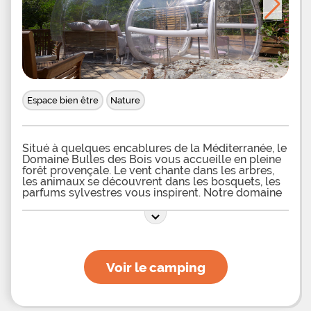
Espace bien être
Nature
Situé à quelques encablures de la Méditerranée, le
Domaine Bulles des Bois vous accueille en pleine
forêt provençale. Le vent chante dans les arbres,
les animaux se découvrent dans les bosquets, les
parfums sylvestres vous inspirent. Notre domaine
se compose de toutes sortes de conifères (cèdres,
pins, cyprès…) et d’essences méditerranéennes
(chêne vert, arbousiers, yucca…)et bien d’autres.
Véritable séance de balnéothérapie le spa saura
vous détendre et vous permettra de vous relaxer.
Dans le cadre de votre nuitée ou indépendamment
Voir le camping
des bulles le domaine propose de venir vous
détendre dans un spa. Il est installé à l'intérieur
d'une ruine centenaire, dans un écrin de verdure, à
l'abri des