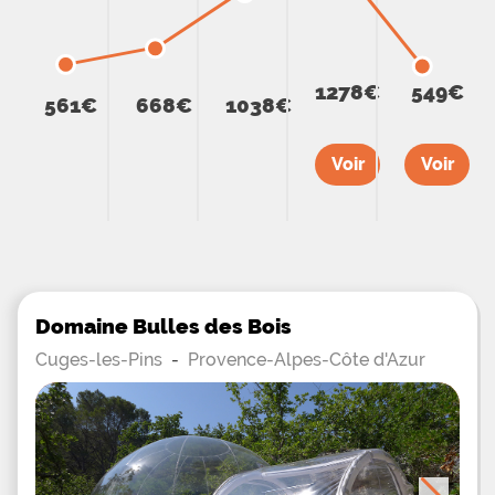
1278€
549€
561€
668€
1038€
Voir
Voir
Domaine Bulles des Bois
Cuges-les-Pins
-
Provence-Alpes-Côte d'Azur