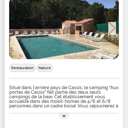
flânez à loisir au sein du port de pêche authentique
et animé aux couleurs pastels et ne manquez pas
d'aller admirer le point de vue incontournable sur
l'horizon bleu du haut de la majestueuse falaise du
Cap
Restauration
Nature
Situé dans l'arrière pays de Cassis, le camping "Aux
portes de Cassis" fait partie des deux seuls
campings de la baie. Cet établissement vous
accueille dans des mobil-homes de 4/6 et 6/8
personnes dans un cadre boisé. Vous séjournerez à
quelques kilomètres à peine de la ville de Cassis,
de la plage et de son charmant petit port.
L'attraction majeure de ce camping est bien sur les
9 Calanques de Cassis que vous pouvez parcourir