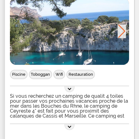
services de la commune vous attendent à
proximité immédiate. Ne manquez pas le typique
marché des mardi et dimanche matin ou le marché
nocturne quotidien estival! Bon à savoir : Arrêt de
bus à destination des belles villes provençales
avoisinantes comme Cassis ou Marseille, à
seulement 30 mètres! Au départ de ce camping
familial se trouvant à environ 30 km de la cité
phocéenne, flânez sur le vieux port parsemé de
cafés et de bars de quartier animés, visitez le jardin
Botanique du Parc Mugel ou le musée Ciotaden et
allez passer une journée en famille sur la parc
d'attraction OK Corral de
Piscine
Toboggan
Wifi
Restauration
Si vous recherchez un camping de qualit 4 toiles
pour passer vos prochaines vacances proche de la
mer dans les Bouches du Rhne, le camping de
Ceyreste 4* est fait pour vous proximit des
calanques de Cassis et Marseille. Ce camping est
membre de la chaîne camping Flower. Camping
haut de gamme, il vous rserve un espace
aquatique de, toboggan multipiste et pataugeoire
pour les petits. Autour des bassins, vous