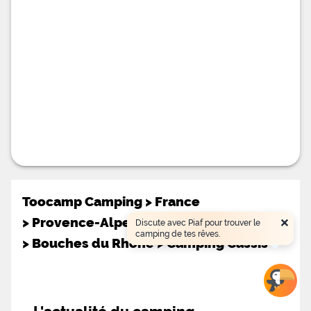
Toocamp Camping
>
France
×
>
Provence-Alpes-Côte d'Azur
Discute avec Piaf pour trouver le
camping de tes rêves.
>
Bouches du Rhône
>
Camping Cassis