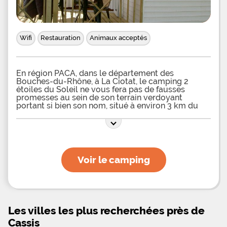
Wifi
Restauration
Animaux acceptés
En région PACA, dans le département des
Bouches-du-Rhône, à La Ciotat, le camping 2
étoiles du Soleil ne vous fera pas de fausses
promesses au sein de son terrain verdoyant
portant si bien son nom, situé à environ 3 km du
coeur de la ville et à 1500 mètres des plages
dorées de la mer Méditerranée. Pour séjourner
dans ce camping calme de bord de mer, vous
pourrez choisir entre des mobil-homes prévus
pour 2, 4 ou 6 locataires ou des bungalows de 4
ou 5 places, tous équipés pour votre plus grand
Voir le camping
confort et flanqués de terrasse avec salon de
jardin, ou bien encore des emplacements
ombragés, semi-ombragés ou ensoleillés, avec ou
sans électricité, destinés à recevoir vos caravanes,
camping-cars et tentes. Hormis une bibliothèque
et une salle de jeux comprenant notamment baby-
Les villes les plus recherchées près de
foot et TV à disposition, vos envies d'activités de
loisirs seront surtout satisfaites via les plages de
Cassis