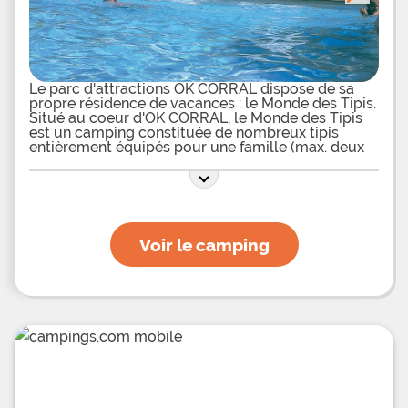
adultes profiteront de la salle de fitness, du terrain
multi-sports, des tables de ping-pong, du terrain
de ptanque ou de la salle de jeux. Pour vous
restaurer sur place vous pourrez passer
commande au restaurant ou au snack
Le parc d'attractions OK CORRAL dispose de sa
propre résidence de vacances : le Monde des Tipis.
Situé au coeur d'OK CORRAL, le Monde des Tipis
est un camping constituée de nombreux tipis
entièrement équipés pour une famille (max. deux
adultes et quatre enfants) mais aussi de Chuck-
Wagons, véritables roulottes de western. Vivre au
Farwest est une expérience extraordinaire que les
enfants adoreront et dont vous apprécierez le
Voir le camping