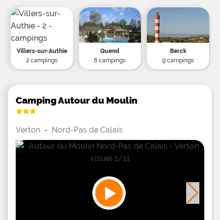
les attractions du parc Bagatelle ou un peu plus
loin Boulogne-sur-Mer réputée pour son aquarium
Nausicaa et sa vielle
Villers-sur-Authie
Quend
Berck
2 campings
8 campings
9 campings
Camping Autour du Moulin
Verton
-
Nord-Pas de Calais