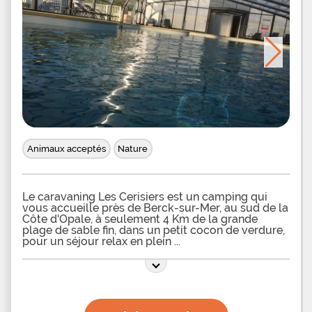
traditionnelles : concours de belote, de pétanque,
repas dansants, spectacles, etc. La situation
géographique est idéale car en quelques minutes
vous serez sur la plage de Berck qui propose de
nombreuses activités aquatiques. Le Touquet et
ses commerces de qualité sont à 20 minutes,
rendez-vous au casino pour trouver fortune. Les
amateurs de glisse et sensations seront comblés
par l'Aqualud et le parc Bagatelle et les
contemplatifs se donneront rendez-vous à la baie
d'Authie pour observer la faune et la
Animaux acceptés
Nature
Le caravaning Les Cerisiers est un camping qui
vous accueille près de Berck-sur-Mer, au sud de la
Côte d'Opale, à seulement 4 Km de la grande
plage de sable fin, dans un petit cocon de verdure,
pour un séjour relax en plein