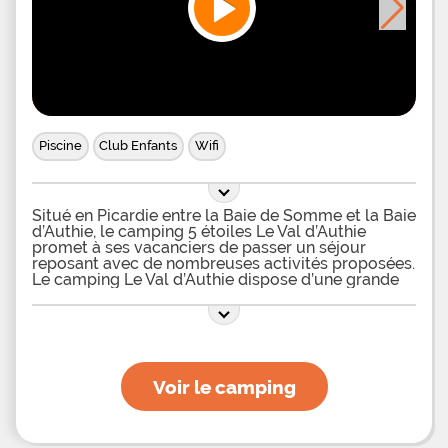
Piscine
Club Enfants
Wifi
Situé en Picardie entre la Baie de Somme et la Baie
d’Authie, le camping 5 étoiles Le Val d’Authie
promet à ses vacanciers de passer un séjour
reposant avec de nombreuses activités proposées.
Le camping Le Val d’Authie dispose d’une grande
piscine couverte et chauffée, invitant les
vacanciers à venir se baigner par tous les temps.
Par beau temps, la piscine peut se découvrir afin
de profiter des rayons du soleil. De nombreux
transats accompagnent la piscine et permettront à
celles et ceux qui désirent se détendre de pouvoir
Voir le camping
s’allonger et simplement profiter du soleil. Les
plus petits auront quant à eux la possibilité de
profiter d’une pataugeoire adaptée à leur taille et
qui leur permettra donc de s’amuser dans l’eau