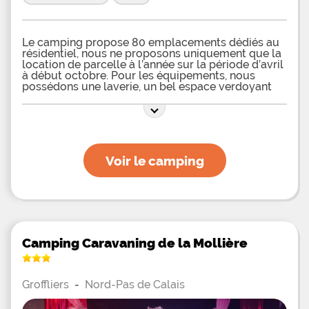
Le camping propose 80 emplacements dédiés au
résidentiel, nous ne proposons uniquement que la
location de parcelle à l’année sur la période d’avril
à début octobre. Pour les équipements, nous
possédons une laverie, un bel espace verdoyant
pour jouer et pratiquer des activités en extérieur,
un terrain de pétanque couvert. Nous proposons
aussi des animations tout au long de l’été pour
petits et grands. Le Camping Les Jardins de
l'Authie vous propose diverses parcelles pour
l'emplacement de votre mobil-home de moins de
Voir le camping
15 ans ! Idéalement situé entre Fort-Mahon et
Berck plage à Waben, vous serez séduit par ce
petit coin de paradis verdoyant
Camping Caravaning de la Mollière
Groffliers
-
Nord-Pas de Calais