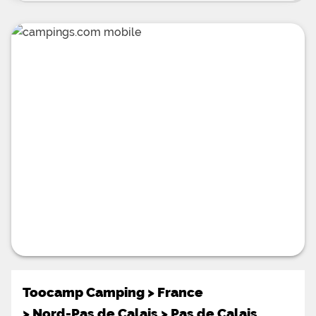
mobil-homes. Entre deux moments passés à
profiter de la plage de la commune, vous pourrez
vous distraire au coeur du camping-même grâce
aux équipements de loisirs mis à votre entière
disposition : salle collective pour regarder en
toute tranquillité la télévision, aire de jeux pour
divertir vos bambins ainsi que table de ping-pong
et terrain de pétanque pour vous lancer dans des
parties conviviales, notamment avec les autres
campeurs présents sur le site. Bon à savoir : le
camping accepte les bons VACAF! Depuis ce
camping calme et chaleureux de la côte picarde,
pratiquez à loisir aux alentours randonnées en tout
genre, char à voile et accrobranche, visiter
l'incontournable parc ornithologique du
Marquenterre à la découverte de ses oiseaux en
totale liberté et grimpez dans le train à vapeur
pour sillonner les paysages splendides de la baie
de Somme et y admirer sa colonie de
Toocamp Camping
>
France
>
Nord-Pas de Calais
>
Pas de Calais