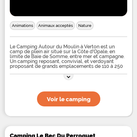
Animations
Animaux acceptés
Nature
Le Camping Autour du Moulin à Verton est un
camp de plein air situé sur la Côte d'Opale, en
limite de Baie de Somme, entre mer et campagne.
Un camping reposant, convivial, et verdoyant
proposant de grands emplacements de 110 à 250
m². Toutes ces prestations vous y attendent ;
comme son bar, salle de spectacles, plaine de jeux,
terrain multisports, tennis, espace remise en
Voir le camping
Camping Le Bec Du Perroquet