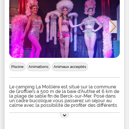
Piscine
Animations
Animaux acceptés
Le camping La Mollière est situé sur la commune
de Groffliers à 500 m de la baie d'Authie et 6 km de
la plage de sable fin de Berck-sur-Mer. Posé dans
un cadre bucolique vous passerez un séjour au
calme avec la possibilité de profiter des différents
animations proposées. Vous séjournerez ici en
location. Différents types et gammes
d'hébergements sont au catalogue de
l'établissement. Que ce soit pour un séjour en
couple ou en famille-amis jusque 8 personnes