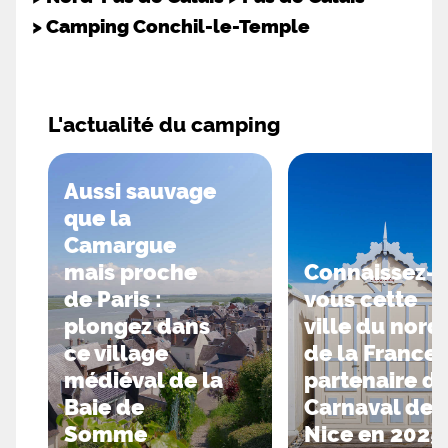
>
Camping Conchil-le-Temple
L'actualité du camping
Aussi sauvage
que la
Camargue
mais proche
Connaissez-
de Paris :
vous cette
plongez dans
ville du nord
ce village
de la France,
médiéval de la
partenaire d
Baie de
Carnaval de
Somme
Nice en 2025 