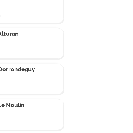
s
Alturan
s
Dorrondeguy
s
Le Moulin