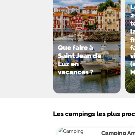
L
2
t
l
f
Que faire à
f
Saint Jean de
v
Luz en
(
vacances ?
M
Les campings les plus pro
Camping Am