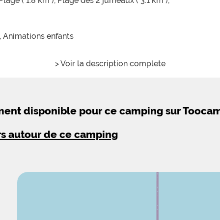
lage ( 1.8 km ),
Plage des 2 jumeaux ( 3.1 km ),
,
Animations enfants
> Voir la description complete
ement disponible pour ce camping sur Tooca
rs autour de ce camping