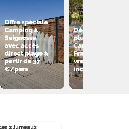
Offre spéciale
Camping à
Découvrez le
Seignosse
plus grand
avec accès
Camping de
direct plage à
France. Il est
partir de 37
vraiment
€/pers
incroyable
des 2 Jumeaux