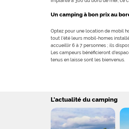
Implanté à 300 du bord de mer, ce
Un camping à bon prix au bord
Optez pour une location de mobil ho
tout l'été leurs mobil-homes insta
accueillir 6 à 7 personnes ; ils disp
Les campeurs bénéficieront d'espac
tenus en laisse sont les bienvenus.
Camping de luxe, le Domaine de Sér
après la baignade. Les enfants seron
espaces gonflables. Les adultes ne se
lecture, salle de musculation et ani
L'actualité du camping
Depuis le camping vous pourrez empr
moins que vous ne préfériez la piste