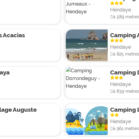
Hendaye
à 589 metre
 Acacias
Camping 
Hendaye
à 825 metre
aya
Camping 
Hendaye
à 839 metre
lage Auguste
Camping 
Hendaye
à 961 metres