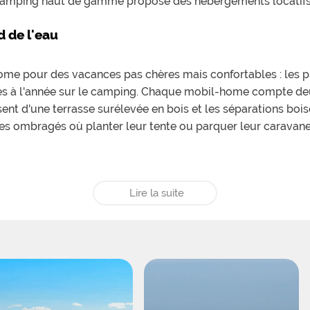
 camping haut de gamme propose des hébergements locatif
 de l'eau
me pour des vacances pas chères mais confortables : les pr
llés à l'année sur le camping. Chaque mobil-home compte de
osent d'une terrasse surélevée en bois et les séparations bois
es ombragés où planter leur tente ou parquer leur caravan
ès enferme une belle piscine alvéolée entourée de transats
Lire la suite
t ravis : un club mini et une mascotte les attend ainsi qu'un
ront pas en reste question loisirs et sport : tables de ping-
mations et spectacles en soirées.
unter directement le sentier littoral pour de belles prome
 cyclable, qui part de l'entrée du camping pour aller visite