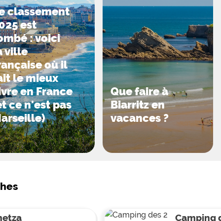
e classement
025 est
ombé : voici
a ville
rançaise où il
ait le mieux
ivre en France
Que faire à
et ce n'est pas
Biarritz en
arseille)
vacances ?
ches
etza
Camping 