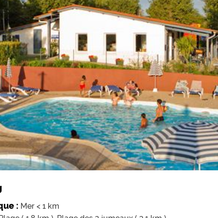
g
que :
Mer < 1 km