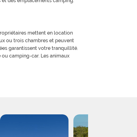
s et des emplacements camping.
opriétaires mettent en location
ux ou trois chambres et peuvent
ées garantissent votre tranquillité.
e ou camping-car. Les animaux
 couleur bleu mer où vous délasser
e aire de jeux avec toboggans et
pong, terrain de basket, salle
nades jusqu'à Saint Jean de Luz à
r Hendaye et son fameux château.