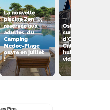
La nouvelle
piscine Zen 💦,
réservée aux
Ostréiculture
 une journée en famille au zoo de La
adultes, du
sur l'ile
Camping
d'Oléron ; la
Medoc-Plage
Culture des
ouvre en juillet
huitres en
!
vidéo
es Pins