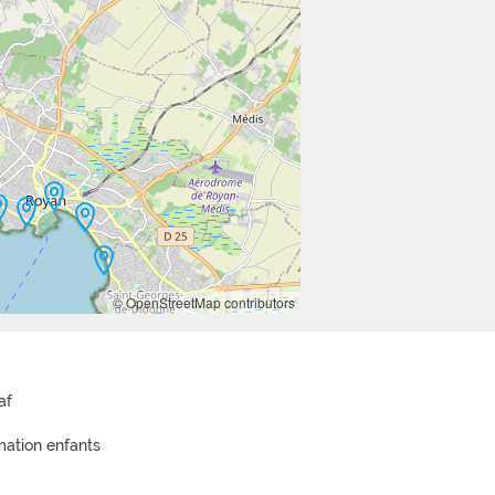
© OpenStreetMap contributors
af
mation enfants