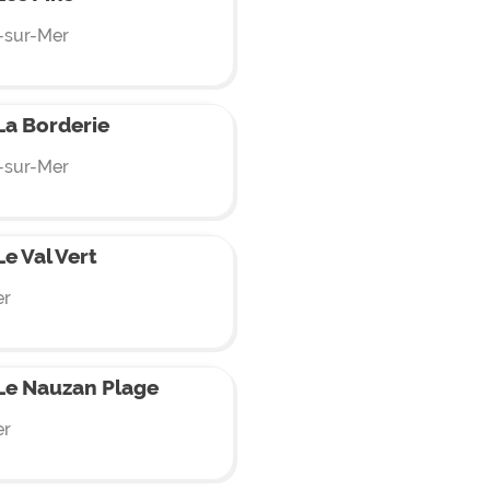
s-sur-Mer
a Borderie
s-sur-Mer
e Val Vert
er
Le Nauzan Plage
er