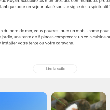
que de Royan, accueille les membres des communautés protes
antique pour un séjour placé sous le signe de la spirituali
n du bord de mer, vous pourrez louer un mobil-home pour 4
de jardin, une tente de 6 places comprenant un coin cuisin
 installer votre tente ou votre caravane.
de rendez-vous de culte pour adultes et de cours bibliques 
Lire la suite
e plus grand bonheur des plus jeunes, de repas collectifs 
rsions accompagnées pour partir à la découverte des envir
 se relaxer sur le sable, se baigner et se promener au bord d
dans les alentours immédiats de nombreux commerces et serv