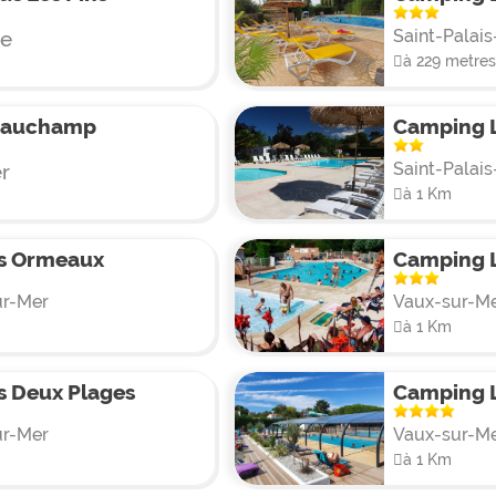
Saint-Palai
de
à 229 metres
hauchamp
Camping L
Saint-Palai
r
à 1 Km
s Ormeaux
Camping L
ur-Mer
Vaux-sur-M
à 1 Km
 Deux Plages
Camping 
ur-Mer
Vaux-sur-M
à 1 Km