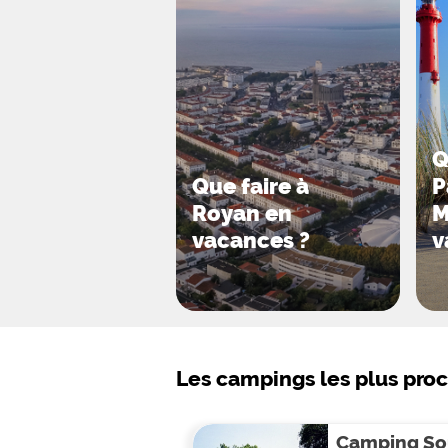
Bon à savoir : le camping accepte l
A partir de ce camping à taille humai
Palmyre et, un peu plus loin, partez
Q
Que faire à
P
Royan en
M
vacances ?
v
Les campings les plus pro
Camping Sou