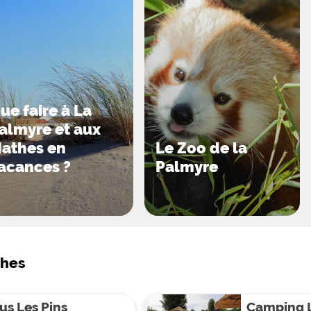
es bons VACAF!
ne, allez visiter la belle cité de Royan à 5 km de là, passez
 à la rencontre de La Rochelle ou de Rochefort!
ue faire à La
almyre et aux
athes en
Le Zoo de la
acances ?
Palmyre
ches
s Les Pins
Camping L