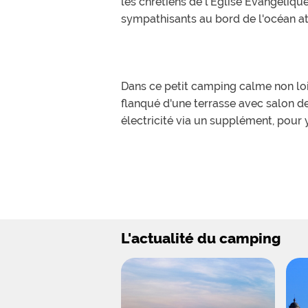
les chrétiens de l'Eglise Evangéli
sympathisants au bord de l'océan atl
Dans ce petit camping calme non loi
flanqué d'une terrasse avec salon 
électricité via un supplément, pour y
Sur place, vous pourrez bénéficier 
aussi de structures ludiques pour l
conviviaux entre campeurs et d'excu
L'actualité du camping
là sera notamment le lieu idéal pour
Côté restauration, vous trouverez 
vos vacances.