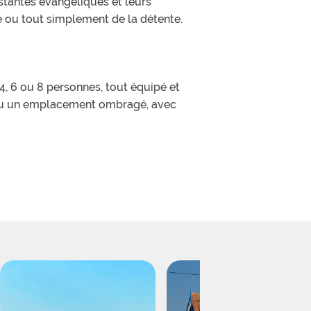
tantes évangéliques et leurs
té ou tout simplement de la détente.
, 6 ou 8 personnes, tout équipé et
e ou un emplacement ombragé, avec
pour enfants durant la semaine mais
organisés pour partager des moments
ons. La plage se trouvant à 3 km de
e l'eau.
ices pour vous ravitailler durant