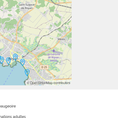
© OpenStreetMap contributors
eaugeoire
mations adultes