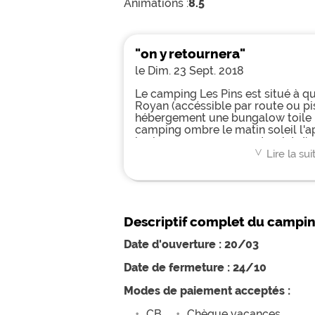
Animations :
8.5
"on y retournera"
le Dim. 23 Sept. 2018
Le camping Les Pins est situé à q
Royan (accéssible par route ou pi
hébergement une bungalow toile b
camping ombre le matin soleil l'ap
barbecue en commun et point d'eau
piscine deux bassins une pataugeo
Lire la sui
<
M dommage la hauteur est pareil 
facile de faire aquagym quand on es
les gérants sympas , aimable part
campeurs a certaines animations..
très appréciées pour un 3 étoiles 
Descriptif complet du campi
magicien et un hypnotiseur avec u
tir à l'arc gratuit, les massages p
Date d'ouverture : 20/03
faire absolument.
Date de fermeture : 24/10
Modes de paiement acceptés :
CB
Chèque vacances