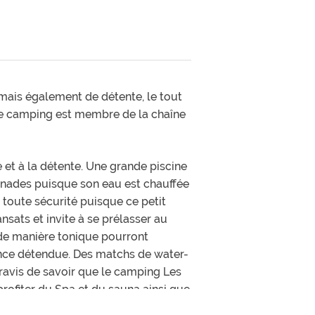
 mais également de détente, le tout
Ce camping est membre de la chaîne
 et à la détente. Une grande piscine
gnades puisque son eau est chauffée
toute sécurité puisque ce petit
sats et invite à se prélasser au
 de manière tonique pourront
ance détendue. Des matchs de water-
ravis de savoir que le camping Les
profiter du Spa et du sauna ainsi que
our passer de délicieux moments de