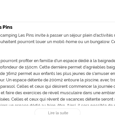
s Pins
 camping Les Pins invite à passer un séjour plein d'activités
souhaitent pourront louer un mobil-home ou un bungalow. 
pourront profiter en famille d'un espace dédié à la baignade
profondeur de 150cm. Cette dernière permet d'agréables bai
de 36m2 permet aux enfants les plus jeunes de s'amuser en 
r. Un espace détente de 200m2 entoure la piscine, avec tran
n parasol. Celles et ceux qui désirent commencer la journée
 et faire des exercices de réveil musculaire dans une ambi
sées. Celles et ceux qui rêvent de vacances détente seront 
ers un espace dédié au bien-être. Ainsi, il sera possible de 
et même réflexologie. Un jacuzzi est également présent p
Lire la suite