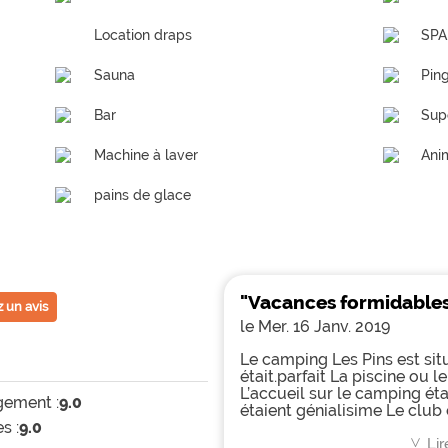
Location draps
SPA
Sauna
Pin
Bar
Sup
Machine à laver
Ani
pains de glace
"Vacances formidable
 un avis
le Mer. 16 Janv. 2019
Le camping Les Pins est si
était.parfait La piscine ou 
L’accueil sur le camping ét
ement :
9.0
étaient génialisime Le club 
s :
9.0
et les enfants ont adorés
Lir
<