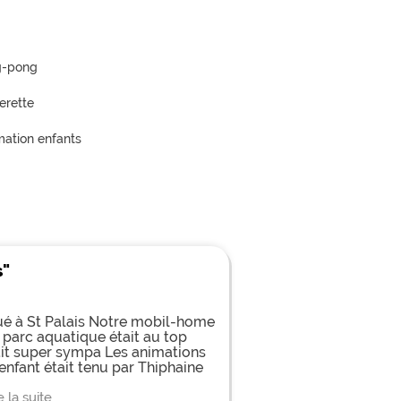
g-pong
erette
mation enfants
s"
tué à St Palais Notre mobil-home
le parc aquatique était au top
ait super sympa Les animations
enfant était tenu par Thiphaine
e la suite