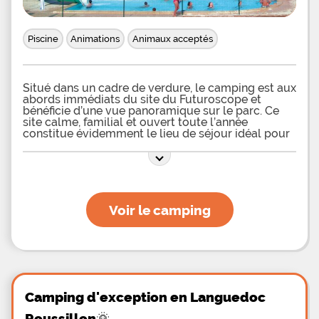
Piscine
Animations
Animaux acceptés
Situé dans un cadre de verdure, le camping est aux
abords immédiats du site du Futuroscope et
bénéficie d’une vue panoramique sur le parc. Ce
site calme, familial et ouvert toute l’année
constitue évidemment le lieu de séjour idéal pour
visiter le parc d’attraction, mais il vous permettra
également de partir à la découverte du Poitou
dont la richesse du patrimoine historique et la
douceur des paysages ne manqueront pas de
vous
Voir le camping
Camping d'exception en Languedoc
Roussillon🌞