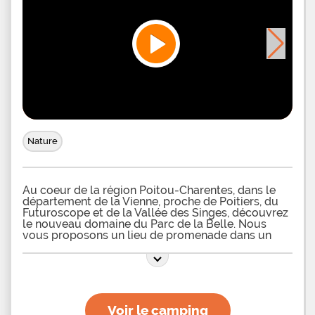
Nature
Au coeur de la région Poitou-Charentes, dans le
département de la Vienne, proche de Poitiers, du
Futuroscope et de la Vallée des Singes, découvrez
le nouveau domaine du Parc de la Belle. Nous
vous proposons un lieu de promenade dans un
parc de 10 hectares et une formule d'hébergement
original : des Cabanes dans les arbres. Vous rêvez
de passer une nuit dans les arbres ? Votre rêve
peut devenir réalité au Parc de la Belle. Un lieu
insolite pour passer une nuit en amoureux ou pour
fêter un évènement familial au coeur de la nature
Voir le camping
dans une vraie Cabane en bois construite dans les