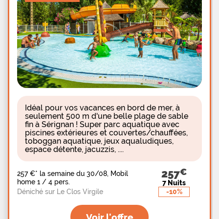
totalement éco-responsable. Il a été conçu dans le
respect de la nature : il est chauffé en utilisant
exclusivement des énergies renouvelables comme
les panneaux solaires ou les pompes à chaleur et
consomme intelligemment l’électricité et l’eau. Les
produits proposés sont également respectueux de
la nature : naturels, ils s’emploient à réduire au
maximum leur impact sur l’environnement. En plus
du spa, on y trouve un institut de beauté où sont
proposés soins et épilations. Le spa est très bien
équipé : il est composé d’un jacuzzi, d’un hammam,
de 2 saunas, d’un salon de thé, d’un espace balnéo
esthétique avec balnéothérapie ou encore douche
Idéal pour vos vacances en bord de mer, à
seulement 500 m d'une belle plage de sable
fin à Sérignan ! Super parc aquatique avec
piscines extérieures et couvertes/chauffées,
toboggan aquatique, jeux aqualudiques,
espace détente, jacuzzis, ....
257
257 €
*
la semaine du 30/08, Mobil
home 1 / 4 pers.
7 Nuits
-10%
Déniché sur Le Clos Virgile
Voir l'offre