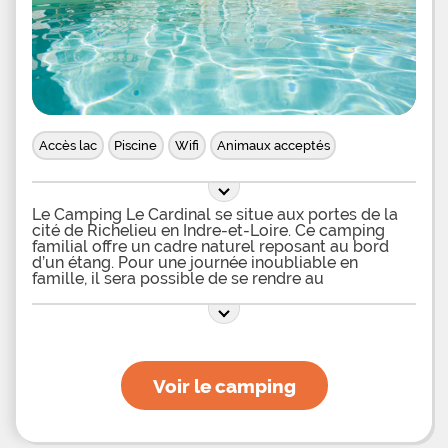
Accès lac
Piscine
Wifi
Animaux acceptés
Le Camping Le Cardinal se situe aux portes de la
cité de Richelieu en Indre-et-Loire. Ce camping
familial offre un cadre naturel reposant au bord
d’un étang. Pour une journée inoubliable en
famille, il sera possible de se rendre au
Futuroscope qui se trouve à 50 minutes de là.
Camping avec piscine chauffée en Indre-et-Loire
Pour des vacances reposantes en Indre-et-Loire,
rien de tel que de pouvoir profiter à volonté des
plaisirs de la baignade ! Afin que ses clients
passent le meilleur séjour possible, le Camping Le
Voir le camping
Cardinal met à leur disposition une belle piscine
extérieure chauffée. Grâce à cette dernière, les
vacanciers en quête de repos pourront aller piquer
une tête et profiter d’un cadre calme et