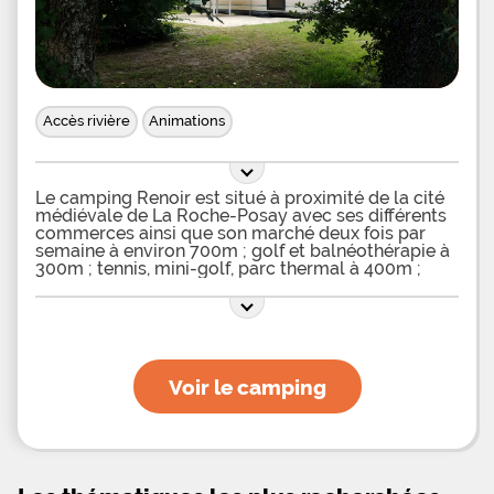
Accès rivière
Animations
Le camping Renoir est situé à proximité de la cité
médiévale de La Roche-Posay avec ses différents
commerces ainsi que son marché deux fois par
semaine à environ 700m ; golf et balnéothérapie à
300m ; tennis, mini-golf, parc thermal à 400m ;
thermes à 600m ; plage aménagée au bord de la
Creuse (juillet et août) à 2km. Balades et
Voir le camping