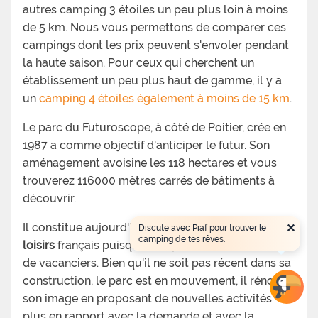
autres camping 3 étoiles un peu plus loin à moins
de 5 km. Nous vous permettons de comparer ces
campings dont les prix peuvent s'envoler pendant
la haute saison. Pour ceux qui cherchent un
établissement un peu plus haut de gamme, il y a
un
camping 4 étoiles également à moins de 15 km
.
Le parc du Futuroscope, à côté de Poitier, crée en
1987 a comme objectif d'anticiper le futur. Son
aménagement avoisine les 118 hectares et vous
trouverez 116000 mètres carrés de bâtiments à
découvrir.
×
Il constitue aujourd'hui le
2ème parc de
Discute avec Piaf pour trouver le
camping de tes rêves.
loisirs
français puisqu'il a déjà accueilli 32 millions
de vacanciers. Bien qu'il ne soit pas récent dans sa
construction, le parc est en mouvement, il rénove
son image en proposant de nouvelles activités
plus en rapport avec la demande et avec la