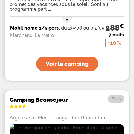
promet des vacances sous le soleil. Sont au
programme part
€
288
Mobil home 1/5 pers.
du 29/08 au 05/09
7 nuits
Marchand: La Maïre
-10%
Voir le camping
Pub
Camping Beauséjour
Argelès-sur-Mer
-
Languedoc-Roussillon