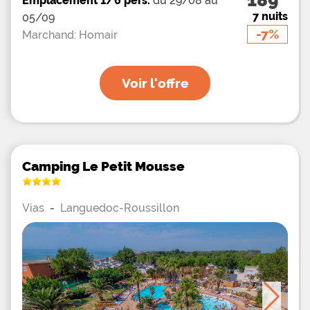
Emplacement 1/6 pers.
du 29/08 au
7 nuits
05/09
-7%
Marchand: Homair
Voir l'offre
Camping Le Petit Mousse
Vias
-
Languedoc-Roussillon