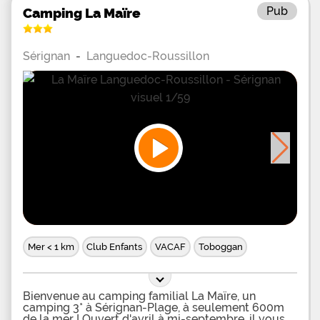
Pub
Camping La Maïre
Sérignan
-
Languedoc-Roussillon
Mer < 1 km
Club Enfants
VACAF
Toboggan
Bienvenue au camping familial La Maïre, un
camping 3* à Sérignan-Plage, à seulement 600m
de la mer ! Ouvert d'avril à mi-septembre, il vous