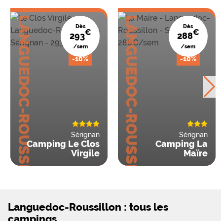
LANGUEDOC-ROUSSILLON
LANGUEDOC-ROUSSILLON
Dès
Dès
€
€
293
288
/sem
/sem
-10%
-10%
Sérignan
Sérignan
Camping Le Clos
Camping La
Virgile
Maïre
Languedoc-Roussillon : tous les
campings