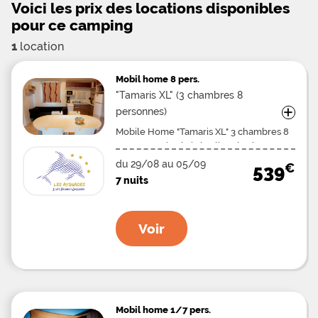
Voici les prix des locations disponibles
pour ce camping
1
location
Mobil home
8 pers.
"Tamaris XL" (3 chambres 8
+
personnes)
Mobile Home "Tamaris XL" 3 chambres 8
personnes équipé de climatisation
réversible Surfaces : Environ 29m² +
du 29/08 au 05/09
€
539
terrasse couverte 10m² Cuisine équipée
7 nuits
de: - réfrigérateur avec compartiment à
glaçons - plaques électriques - cafetière
filtre électrique - four micro-ondes -
Voir
grille pain Couchage : 1 chambre avec 1
lit double (140) 2 chambres avec 2 lits
simples (90) 1 banquette double
convertible dans le séjour Oreillers et
couvertures fournis (1 par personne)
Terrasse couverte avec salon de jardin
Mobil home
1/7 pers.