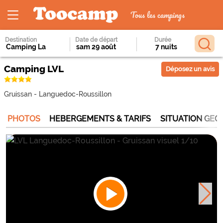
Tous les campings
Destination
Date de départ
Durée
Camping LVL
Déposez un avis
Gruissan
-
Languedoc-Roussillon
PHOTOS
HEBERGEMENTS & TARIFS
SITUATION GE