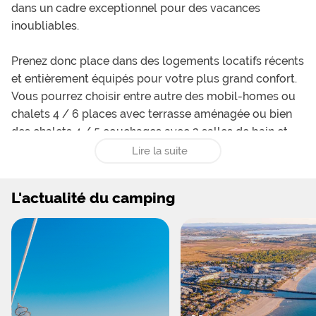
dans un cadre exceptionnel pour des vacances
inoubliables.
Prenez donc place dans des logements locatifs récents
et entièrement équipés pour votre plus grand confort.
Vous pourrez choisir entre autre des mobil-homes ou
chalets 4 / 6 places avec terrasse aménagée ou bien
des chalets 4 / 5 couchages avec 2 salles de bain et
terrasse intégrée. Si vous voyagez avec des amis, rien
Lire la suite
de mieux que le mobil-home VIP avec ses 2 entrées
indépendantes. Ou encore, que diriez-vous d'un chalet
L'actualité du camping
ou mobil home de 3 chambres avec 8 couchages et
deux salles de bain ? Il y en a pour tous les goûts !
Et pour les amateurs de camping, vous pourrez planter
votre tente ou stationner votre propre caravane ou
votre camping-car sur des emplacements aménagés
et délimités. Et pour des vacances en toute sérénité,
vous pourrez même recharger votre voiture grâce aux