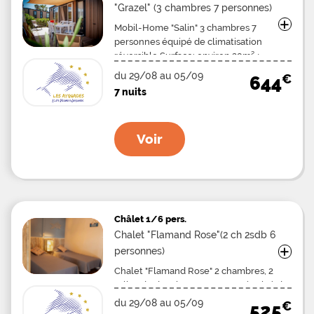
"Grazel" (3 chambres 7 personnes)
+
Mobil-Home "Salin" 3 chambres 7
personnes équipé de climatisation
réversible Surface: environ 29m² +
terrasse couverte 10m² Cuisine équipée
du 29/08 au 05/09
€
644
de: - réfrigérateur avec compartiment à
7 nuits
glaçons - plaques électriques - cafetière
filtre électrique - four micro-ondes -
grille pain Couchage : 1 chambre avec 1
Voir
lit double (140) 2 chambres avec 2 lits
simples (90) 1 lit superposé pour enfant
UNIQUEMENT (< 8 ans - 38 kg MAXI)
Oreillers et couvertures fournis (1 par
personne) Terrasse couverte avec salon
de jardin
Châlet
1/6 pers.
Chalet "Flamand Rose"(2 ch 2sdb 6
+
personnes)
Chalet "Flamand Rose" 2 chambres, 2
salles de douche 6 personnes équipé de
climatisation réversible Surface: Environ
du 29/08 au 05/09
€
525
35m² + terrasse couverte 9m² Cuisine