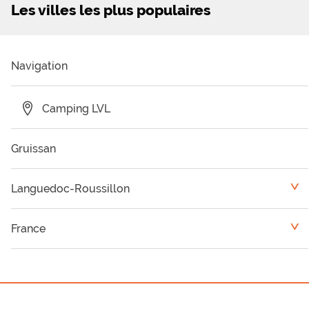
Les villes les plus populaires
Navigation
Camping LVL
Gruissan
Languedoc-Roussillon
<
Camping Pyrénées Orientales
France
<
Camping Hérault
Auvergne
Camping Lozère
Midi-Pyrénées