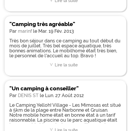
Lire la suite
<
"Camping très agréable"
Par
marinf
le Mar. 19 Fév. 2013
Très bon séjour dans ce camping au tout début du
mois de juillet. Trés bel espace aquatique, très
bonnes animations. Le mobilhome était très bien,
le personnel de l'accueil au top. Bravo !
Lire la suite
<
"Un camping à conseiller"
Par
DENIS ST
le Lun. 27 Août 2012
Le Camping Yelloh! Village - Les Mimosas est situé
à 5km de la plage entre Narbonne et Gruisan.
Notre mobile home était en bonne état à un tarif
raisonnable. La piscine ou le parc aquatique était
tres agreable,bien entretenu,surveiller par deux
maitres nageurs.. L'accueil sur le camping était tres
Lire la suite
<