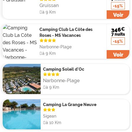
Gruissan
-15%
à 9 Km
Voir
€
346
Camping Club La Côte des
7 nuits
Roses - MS Vacances
-15%
Narbonne-Plage
à 9 Km
Voir
Camping Soleil d'Oc
Narbonne-Plage
à 9 Km
Camping La Grange Neuve
Sigean
à 10 Km