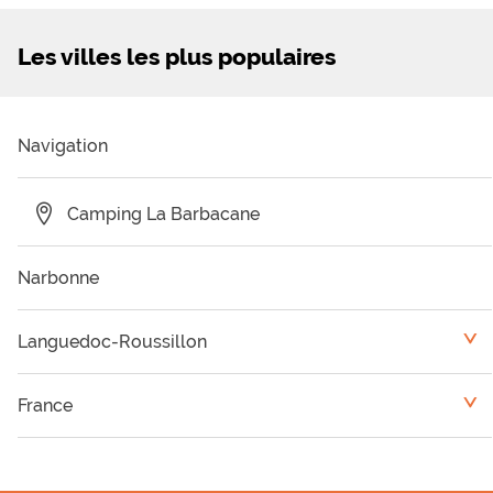
Les villes les plus populaires
Navigation
Camping La Barbacane
Narbonne
Languedoc-Roussillon
<
Camping Pyrénées Orientales
France
<
Camping Hérault
Auvergne