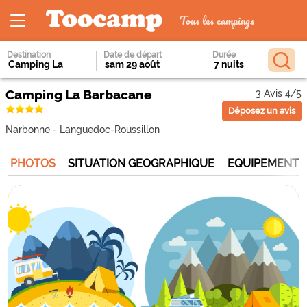
Tous les campings
Destination
Date de départ
Durée
Camping La Barbacane
3 Avis 4/5
Déposez un avis
Narbonne
-
Languedoc-Roussillon
PHOTOS
SITUATION GEOGRAPHIQUE
EQUIPEMENTS 