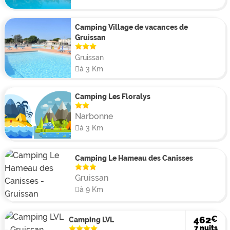
réjouira des animations et spectacles offerts par le
camping.
Camping Village de vacances de
Gruissan
Gruissan
à 3 Km
Camping Les Floralys
Narbonne
à 3 Km
Camping Le Hameau des Canisses
Gruissan
à 9 Km
€
462
Camping LVL
7 nuits