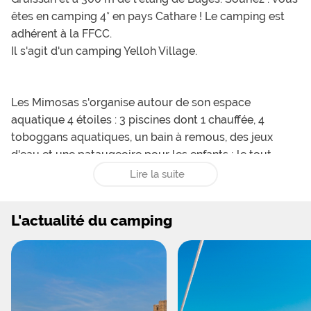
êtes en camping 4* en pays Cathare ! Le camping est
adhérent à la
FFCC
.
Il s'agit d'un camping
Yelloh Village
.
Les Mimosas s'organise autour de son espace
aquatique 4 étoiles : 3 piscines dont 1 chauffée, 4
toboggans aquatiques, un bain à remous, des jeux
d'eau et une pataugeoire pour les enfants ; le tout
agréablement aménagé de terrasse avec transats pour
Lire la suite
prendre le soleil.
L'actualité du camping
Les offres locatives du camping sont toutes de très
grande qualité, de 2 ou 3 chambres pour 4 à 6
personnes ; voyez notamment : les studios 2 / 4 ou 5
places avec climatisation, les chalets de 4 à 6 places
avec 2 chambres et terrasse intégrée, les cottages 4
personnes de deux chambres avec ou sans clim, ou