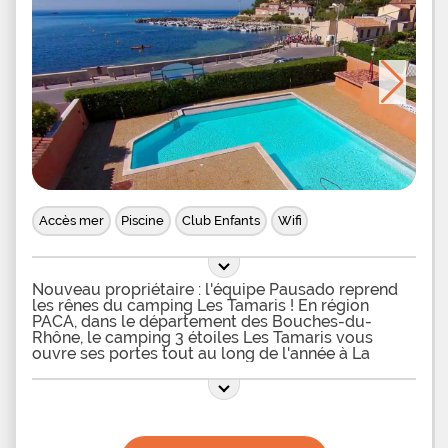
Accès mer
Piscine
Club Enfants
Wifi
Nouveau propriétaire : l'équipe Pausado reprend
les rênes du camping Les Tamaris ! En région
PACA, dans le département des Bouches-du-
Rhône, le camping 3 étoiles Les Tamaris vous
ouvre ses portes tout au long de l'année à La
Couronne, village de la commune de Martigues,
sur son terrain arboré à l'environnement protégé
de plus de 2 hectares, au bord de la mer
Méditerranée. Au sein de ce camping de la Côte
Bleue avec accès direct à la plage, vous pourrez