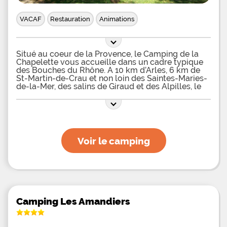
à travers les calanques sur les sentiers nommés
les Balcons de la Méditerranée, passez une journée
en famille au parc d'attraction Magic Parkland
VACAF
Restauration
Animations
d'Ensuès-la-Redonne et ne manquez pas de visiter
Marseille, notamment pour son musée Mucem, ses
calanques sauvages ou encore la basilique
Situé au coeur de la Provence, le Camping de la
Chapelette vous accueille dans un cadre typique
des Bouches du Rhône. A 10 km d’Arles, 6 km de
St-Martin-de-Crau et non loin des Saintes-Maries-
de-la-Mer, des salins de Giraud et des Alpilles, le
camping vous offre une atmosphère de
Voir le camping
Camping Les Amandiers