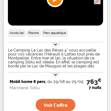
Accès lac
Piscine
Parc aquatique
Le Camping Le Lac des Rêves 4* vous accueille
pour vos vacances l'Hérault à Lattes tout près de
Montpellier. Entre mer et lac, la situation de ce
camping Siblu est idéale. En effet, le camping est
bordé par le Lac de Mauguio et les plages des
stations balnéaires de Carnon, de La Grande Motte,
de Palavas les Flots et des Plages du Grand Petit
et du Grand Travers à Montpellier. Ce camping est
€
763
Mobil home 8 pers.
du 29/08 au 05/09
adhérent à la FFCC. Le standing de ce camping est
à la hauteur de ses 4 étoiles. Séjournez au coeur
7 nuits
Marchand: Siblu
de 33 hectares de verdure et optez pour la
location d'un Mobil-home pour un confort
maximal pendant vos vacances. Quelques uns
bénéficient d'une vue privilégiée sur le lac. 3
Voir l'offre
gammes de Mobil-Homes sont disponibles. La
gamme Excellence, la gamme Elégance et la