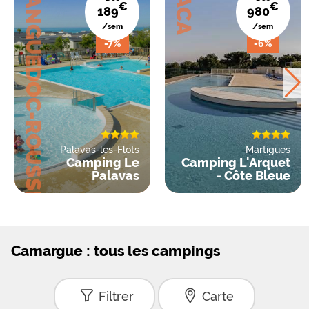
LANGUEDOC-ROUSSILLON
PACA
€
€
189
980
/sem
/sem
-7%
-6%
Palavas-les-Flots
Martigues
Camping Le
Camping L'Arquet
Palavas
- Côte Bleue
Camargue : tous les campings
Filtrer
Carte