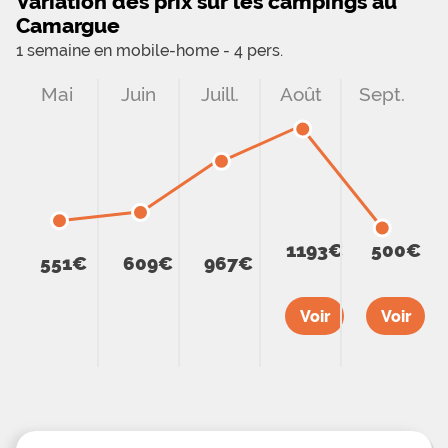
Variation des prix sur les campings au
Camargue
1 semaine en mobile-home - 4 pers.
Mai
Juin
Juill.
Août
Sept.
1193€
500€
551€
609€
967€
Voir
Voir