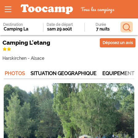
Tous les campings
Destination
Date de départ
Durée
Camping L'etang
Déposez un avis
Harskirchen
-
Alsace
PHOTOS
SITUATION GEOGRAPHIQUE
EQUIPEMENTS 