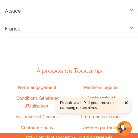
Alsace
<
Camping Haut Rhin
France
<
Camping Bas Rhin
Franche-Comté
Lorraine
A propos de Toocamp
Notre engagement
Mentions legales
Conditions Générales
Confidentialité
×
Discute avec Piaf pour trouver le
d'Utilisation
camping de tes rêves.
Vie privée et Cookies
Préférences cookies
Contactez-nous
Devenez partenaire
2026 Copyright Toocamp - Tout droit réservés