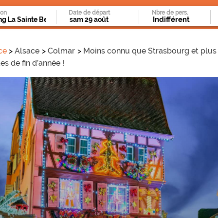
ion
Date de départ
Nbre de pers.
ce
Alsace
Colmar
Moins connu que Strasbourg et plus 
es de fin d’année !