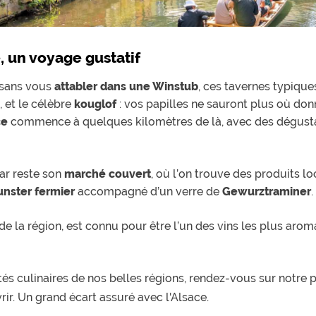
, un voyage gustatif
 sans vous
attabler dans une Winstub
, ces tavernes typiques
, et le célèbre
kouglof
: vos papilles ne sauront plus où donn
ce
commence à quelques kilomètres de là, avec des dégust
mar reste son
marché couvert
, où l’on trouve des produits l
nster fermier
accompagné d’un verre de
Gewurztraminer
 de la région, est connu pour être l’un des vins les plus aro
tés culinaires de nos belles régions, rendez-vous sur notre
ir. Un grand écart assuré avec l'Alsace.