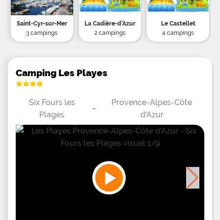
Saint-Cyr-sur-Mer
La Cadière-d'Azur
Le Castellet
3 campings
2 campings
4 campings
Camping Les Playes
Six Fours les
Provence-Alpes-Côte
-
Plages
d'Azur