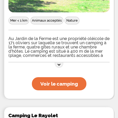
Mer < 1 km
Animaux acceptés
Nature
Au Jardin de la Ferme est une propriété oléicole de
171 oliviers sur laquelle se trouvent un camping à
la ferme, quatre gîtes ruraux et une chambre
d'hôtes. Le camping est situé à 400 m de la mer
(plage, commerces et restaurants accessibles à
pied) et à 500 m du port du Brusc (commune de
Six-Fours-les-plages). Les randonnées pédestres
sont nombreuses en bordure de mer et forêt. Des
circuits cyclistes sont balisés sur toute la
commune. Le VTT en forêt est possible sur des
chemins et
Voir le camping
Camping Le Rayolet