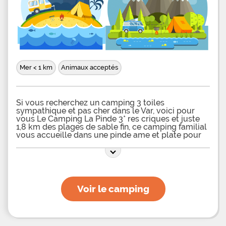
Mer < 1 km
Animaux acceptés
Si vous recherchez un camping 3 toiles
sympathique et pas cher dans le Var, voici pour
vous Le Camping La Pinde 3* res criques et juste
1,8 km des plages de sable fin, ce camping familial
vous accueille dans une pinde ame et plate pour
du camping 100 % traditionnel: tentes, caravanes
et camping-cars. Un camping 3* s des plages du
Var Depuis votre camping La Pinde 3* vous allez
profiter des plages, des criques ou encore des
plages naturistes, accessibles . Sur place, vous
pourrez organiser une partie de ptanque entre
Voir le camping
voisins, jouer avec vos enfants sur l'aire de jeux ou
encore prendre une glace au snack. Pour passer
vos nuits, le camping 3* La Pin Six-fours-les-
plages vous propose des emplacements nus
ombrags. Vous pourrez y monter votre tente, y