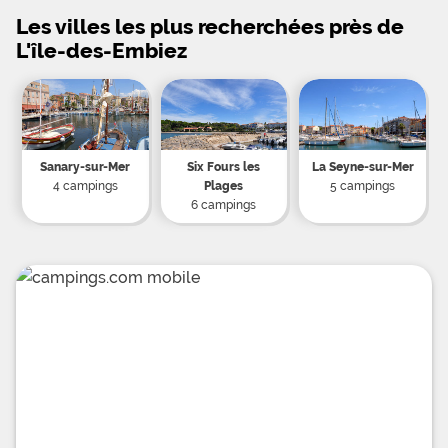
installer votre caravane ou bien y stationner votre
Les villes les plus recherchées près de
camping-car. Les emplacements sont dtation
naturelle du camping. Vous pourrez disposer sur
L'île-des-Embiez
votre parcelle d'un raccordement 3 A et trouverez
des fontaines eau ainsi que des points de vidange
des eaux uses. Vos animaux de compagnie sont
accepts sur le camping. de vous allez pouvoir
pratiquer toutes les activits dont vous r: golf, VTT,
randonnquestres ou encore la plonge sous marine
dans la splendide Archipel
Sanary-sur-Mer
Six Fours les
La Seyne-sur-Mer
4 campings
Plages
5 campings
6 campings