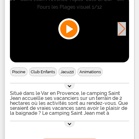
Piscine
Club Enfants
Jacuzzi
Animations
Situé dans le Var en Provence, le camping Saint
Jean accueille ses vacanciers sur un terrain de 2
hectares où les activités sont au rendez-vous. Que
seraient de vraies vacances sans avoir le plaisir de
la baignade ? Le camping Saint Jean met à
disposition de ses vacanciers une piscine chauffée
en plein air qui leur permettra de passer un séjour
des plus agréables. Cette piscine est entourée de
transats afin que celles et ceux qui souhaitent se
détendre après un moment de baignade puisse se