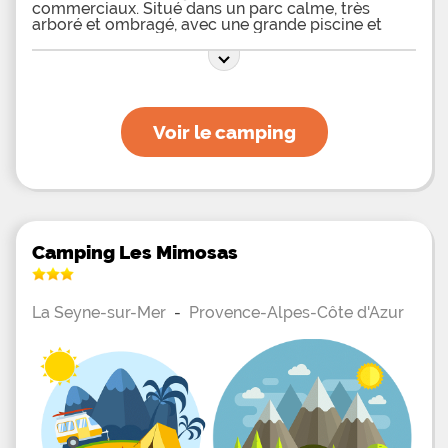
commerciaux. Situé dans un parc calme, très
arboré et ombragé, avec une grande piscine et
bassin de détente, notre camping offre des
bungalows, mobil-homes, chalets. Découvrez
aussi nos nouveautés : tipis, tentes explorateurs,
chalets bois nature et cabanes
Voir le camping
Camping Les Mimosas
La Seyne-sur-Mer
-
Provence-Alpes-Côte d'Azur