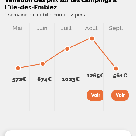
L'île-des-Embiez
1 semaine en mobile-home - 4 pers.
Mai
Juin
Juill.
Août
Sept.
1265€
561€
572€
674€
1023€
Voir
Voir