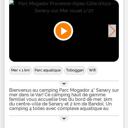
Mer < 1 km
Parc aquatique
Toboggan
Wifi
Bienvenus au camping Parc Mogador 4* Sanary sur
mer dans le Var! Ce camping haut de gamme
familial vous accueille tres du bord de mer, 1km
du centre-ville de Sanary et 2 km de Bandol. Un
camping 4 toiles avec complexe aquatique au
bord de la mer dans le Var Au camping de charme
Parc Mogador 4* vous profiterez du bord de mer et
de la piscine de plein air. Le grand bassin ext, il
jouxte la pataugeoire des enfants avec jeux