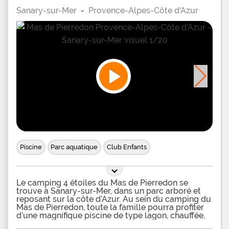
une terrasse couverte et ame. Des emplacements
Sanary-sur-Mer
-
Provence-Alpes-Côte d'Azur
pour tentes, caravanes et camping-cars sont ds
par la vtation du camping. Vous pourrez disposer
d'un raccordement l et trouverez des points de
vidange des eaux uses. Sur votre camping Orly
d'Azur les enfants disposeront d'un club mini et de
leur propre mini disco. Des animations et repas
vous sont proposs toute la saison, entre autres :
aquagym, sorties, karaoks, etc.Vous disposerez sur
place d'un espace fitness, d'un snack bar et de pain
et viennoiseries cuites sur
Piscine
Parc aquatique
Club Enfants
Le camping 4 étoiles du Mas de Pierredon se
trouve à Sanary-sur-Mer, dans un parc arboré et
reposant sur la côte d’Azur. Au sein du camping du
Mas de Pierredon, toute la famille pourra profiter
d’une magnifique piscine de type lagon, chauffée,
d’une superficie de 250m2. La piscine se trouve au