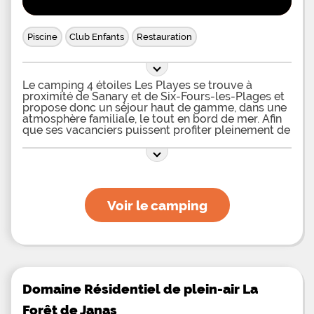
Piscine
Club Enfants
Restauration
Le camping 4 étoiles Les Playes se trouve à
proximité de Sanary et de Six-Fours-les-Plages et
propose donc un séjour haut de gamme, dans une
atmosphère familiale, le tout en bord de mer. Afin
que ses vacanciers puissent profiter pleinement de
leurs vacances, le camping Les Playes met à leur
disposition une piscine chauffée en plein air avec
jets massants qui détendront tous les muscles.
Avec cette piscine en plein air se trouve une
pataugeoire réservée aux jeunes enfants ne
sachant pas encore nager, afin qu’ils puissent, en
Voir le camping
toute sécurité, profiter des plaisirs aquatiques. Des
transats sont présents tout autour de la piscine
chauffée et permettront de passer de nombreux
moments de détente, sous le soleil Provençal.
Pour les enfants, le camping dispose d’une belle
aire de jeux avec toboggan, mur d’escalade,
échelle de cordes et autres équipements ludiques.
Des équipements de musculation sont également
Domaine Résidentiel de plein-air La
mis à disposition sur l’aire de fitness extérieure
Forêt de Janas
présente au camping Les Playes. Certains