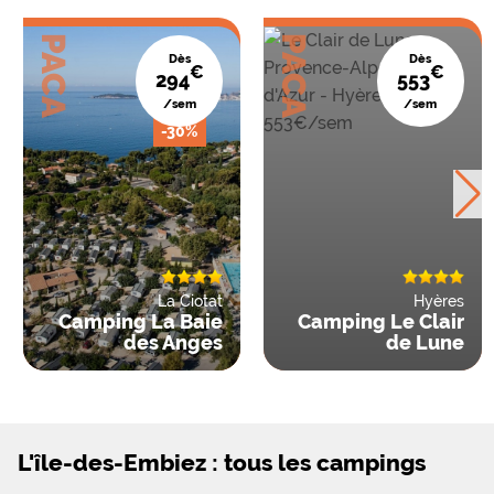
PACA
PACA
Dès
Dès
€
€
294
553
/sem
/sem
-30%
La Ciotat
Hyères
Camping La Baie
Camping Le Clair
des Anges
de Lune
L'île-des-Embiez : tous les campings