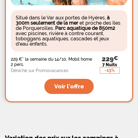
verdoyants, offrant une superficie de 80 à 120m2.
Pour passer un séjour confortable en famille ou en
couple, rien de tel que de louer un mobil-home
tout équipé, fonctionnel et pouvant accueillir
Situé dans le Var aux portes de Hyères,
à
jusqu’à 6 personnes. Les locataires y trouveront
300m seulement de la mer
et proche des îles
une cuisine, une salle de bain, des toilettes et une
de Porquerolles.
Parc aquatique de 850m2
terrasse. Non loin du camping, les vacanciers
avec piscines, rivière à contre courant,
pourront faire de belles balades dans les
toboggans aquatiques, cascades et jeux
calanques de Cassis, sur l’île des Embiez, à
d'eau enfants.
Porquerolles ou encore sur la rade de Toulon.
229
229 €
*
la semaine du 14/10, Mobil home
2 pers.
7 Nuits
-13%
Déniché sur Promovacances
Voir l'offre
Variation des prix sur les campings à