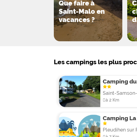
Que faire à
C
Saint-Malo en
c
vacances ?
d
Les campings les plus pro
Camping du
Saint-Samson
à 2 Km
Camping La 
Pleudihen sur
à 7 Km