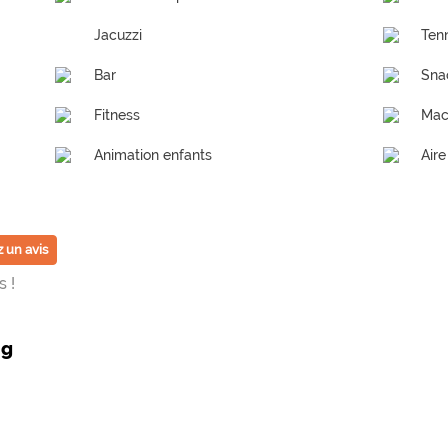
Jacuzzi
Ten
Bar
Sna
Fitness
Mac
Animation enfants
Aire
 un avis
 !
ng