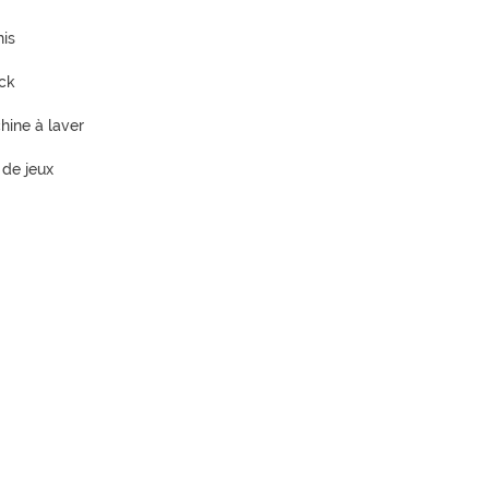
nis
ck
hine à laver
 de jeux