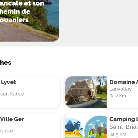
ancale et son
hemin de
ouaniers
ches
 Lyvet
Domaine 
Lanvallay
-sur-Rance
à 2 Km
Ville Ger
Camping L
Saint-Bria
 Rance
à 9 Km