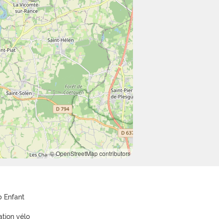
© OpenStreetMap contributors
b Enfant
ation vélo