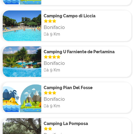
pour tentes, camping-cars et caravanes ainsi que des
mobil-homes spacieux et équipés pouvant accueillir
Camping Campo di Liccia
jusqu’à 6 personnes.
Bonifacio
à 9 Km
Camping U Farniente de Pertamina
Bonifacio
à 9 Km
Camping Pian Del Fosse
Bonifacio
à 9 Km
Camping La Pomposa