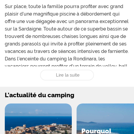
Sur place, toute la famille pourra profiter avec grand
plaisir d’une magnifique piscine à débordement qui
offre une vue dégagée avec un panorama exceptionnel
sur la Sardaigne. Toute autour de ce superbe bassin se
trouvent de nombreuses chaises longues ainsi que de
grands parasols qui invite à profiter pleinement de ses
vacances au travers de séances intensives de farniente.
Dans l’enceinte du camping la Rondinara, les
vacanciers pourront profiter d’un terrain de volley-ball
ainsi que d’un panier de basket-ball. Les boulistes ne
Lire la suite
manqueront pour rien au monde de profiter du terrain
de pétanque qui s’offre à eux. Les amateurs de
L'actualité du camping
randonnées et de belles balades auront la possibilité
de visiter les ruines Génoises ou encore d’explorer des
sentiers partant de la plage. Le service restauration du
camping propose des petit-déjeuners, des hamburgers
le midi, des glaces et boissons. Le bar retransmettra
Pourquoi
les événements sportifs à la demande et il sera