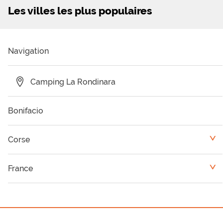
Les villes les plus populaires
Navigation
Camping La Rondinara
Bonifacio
Corse
<
Camping Corse du Sud
France
<
Camping Haute Corse
Provence-Alpes-Côte d'Azur