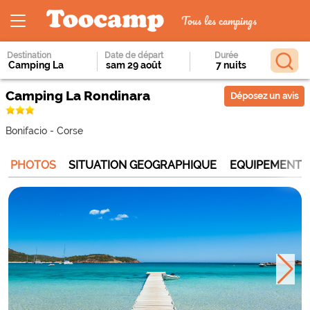
Tous les campings
Destination
Date de départ
Durée
Camping La Rondinara
Déposez un avis
Bonifacio
-
Corse
PHOTOS
SITUATION GEOGRAPHIQUE
EQUIPEMENTS 