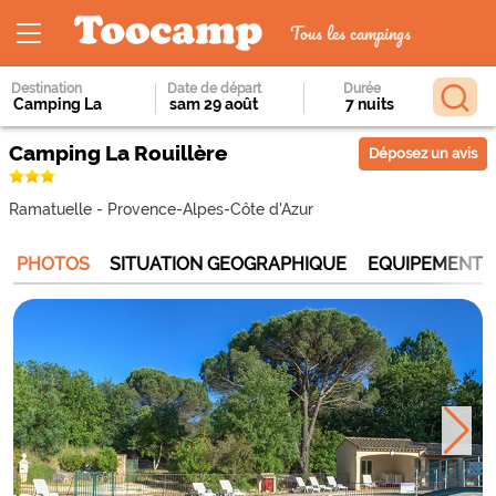
Tous les campings
Destination
Date de départ
Durée
Camping La Rouillère
Déposez un avis
Ramatuelle
-
Provence-Alpes-Côte d'Azur
PHOTOS
SITUATION GEOGRAPHIQUE
EQUIPEMENTS 