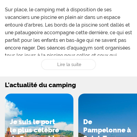
Sur place, le camping met à disposition de ses
vacanciers une piscine en plein air dans un espace
entouré d'arbres. Les bords de la piscine sont dallés et
une pataugeoire accompagne cette dernière, ce qui est
parfait pour les enfants en bas-âge qui ne savent pas
encore nager. Des séances d'aquagym sont organisées
tous les jours à la piscine pour celles et ceux qui
veulent commencer la journée énergiquement. Dans
Lire la suite
l'enceinte du camping, les enfants pourront également
profiter d'une aire de jeux qui leur est réservée et toute
L'actualité du camping
la famille prendra plaisir à jouer des parties de ping-
pong ou de baby-foot pendant que les boulistes
profiteront du terrain de pétanque. À proximité du
camping, les activités ne manquent pas puisqu'il sera
possible d'intégrer une école de surf, une école de
Je suis le port
De
voile, ou encore faire de la plongée sous-marine, du
le plus célèbre
Pampelonne à
kite surf ou du jet-ski. À moins de 5km se trouve un