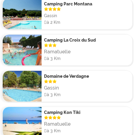
personnes et des tentes équipées avec terrasse de
Camping Parc Montana
13m² pour 5 personnes. Le camping La Rouillère
Gassin
propose également plusieurs modèles de mobil-home,
à 2 Km
d'une superficie moyenne de 25m² pouvant accueillir
entre 2 et 6 personnes. Ces hébergements sont
Camping La Croix du Sud
fonctionnels, équipés, et apportent tout le confort
nécessaire avec cuisine, salle de bain et terrasse.
Ramatuelle
à 3 Km
Domaine de Verdagne
Gassin
à 3 Km
Camping Kon Tiki
Ramatuelle
à 3 Km