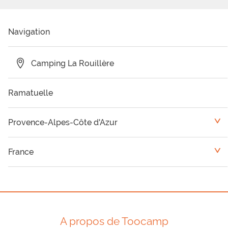
Navigation
Camping La Rouillère
Ramatuelle
Provence-Alpes-Côte d'Azur
<
Camping Var
France
<
Camping Vaucluse
Languedoc-Roussillon
Camping Alpes Maritimes
Rhône-Alpes
A propos de Toocamp