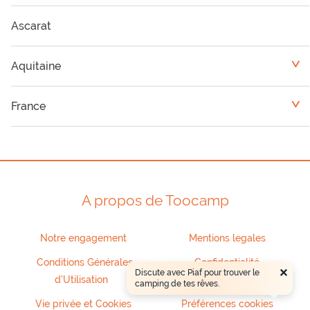
Ascarat
Aquitaine
<
Camping Landes
France
<
Camping Dordogne
Limousin
Camping Gironde
Midi-Pyrénées
A propos de Toocamp
Camping Pyrénées-Atlantiques
Poitou-Charentes
Notre engagement
Mentions legales
Camping Lot et Garonne
Conditions Générales
Confidentialité
×
Discute avec Piaf pour trouver le
d'Utilisation
camping de tes rêves.
Vie privée et Cookies
Préférences cookies