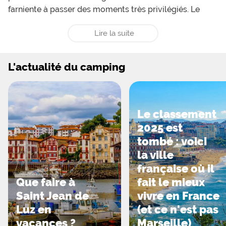
farniente à passer des moments très privilégiés. Le
calme environnant enchantera les campeurs et leur
Lire la suite
garantira un séjour des plus reposants. Au sein du
camping, les enfants apprécieront quant à eux la
présence d’une aire de jeux avec toboggan, balançoire
L'actualité du camping
et jeux à bascule. Cette aire de jeux sera idéale pour se
faire des amis et s’amuser pendant des heures. Un jeu
gonflable est également présent pour le plus grand
bonheur des enfants. Au sein du camping La Truite, les
Le classement
amateurs de sport auront la possibilité de faire des
2025 est
parties de foot et de basket pendant que certains
tombé : voici
préféreront jouer au badminton, à la pétanque ou au
la ville
ping-pong.
française où il
Que faire à
fait le mieux
Camping calme en Pays Basque
Saint Jean de
vivre en France
Dans un cadre calme, les campeurs pourront apprécier
Luz en
(et ce n'est pas
de séjourner sur des emplacements spacieux, plats et
vacances ?
Marseille)