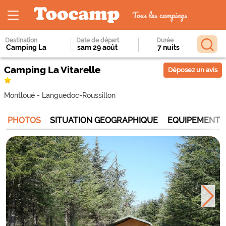
Tous les campings
Destination
Date de départ
Durée
Camping La Vitarelle
Déposez un avis
Montloué
-
Languedoc-Roussillon
PHOTOS
SITUATION GEOGRAPHIQUE
EQUIPEMENTS 