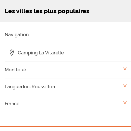
Les villes les plus populaires
Navigation
Camping La Vitarelle
Montloué
<
Palavas-les-Flots
Languedoc-Roussillon
<
Montpellier
Camping Pyrénées Orientales
France
<
Valras-Plage
Camping Hérault
Auvergne