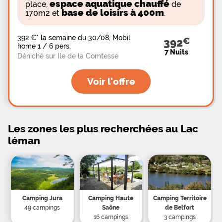
espace aquatique chauffé
place,
de
base de loisirs à 400m
170m2 et
.
392 €
*
la semaine du 30/08, Mobil
392
home 1 / 6 pers.
7 Nuits
Déniché sur Ile de la Comtesse
Voir l'offre
Les zones les plus recherchées au Lac
léman
Camping Jura
Camping Haute
Camping Territoire
49 campings
Saône
de Belfort
16 campings
3 campings