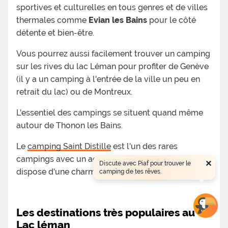
sportives et culturelles en tous genres et de villes
thermales comme
Evian les Bains
pour le côté
détente et bien-être.
Vous pourrez aussi facilement trouver un camping
sur les rives du lac Léman pour profiter de Genève
(il y a un camping à l'entrée de la ville un peu en
retrait du lac) ou de Montreux.
L'essentiel des campings se situent quand même
autour de Thonon les Bains.
Le
camping Saint Distille
est l'un des rares
×
campings avec un accès direct au Lac Léman et
Discute avec Piaf pour trouver le
dispose d'une charmante petite plage.
camping de tes rêves.
Les destinations très populaires au
Lac léman