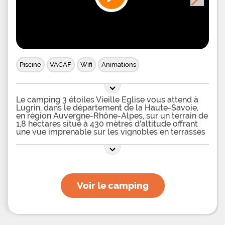
Piscine
VACAF
Wifi
Animations
Le camping 3 étoiles Vieille Eglise vous attend à
Lugrin, dans le département de la Haute-Savoie,
en région Auvergne-Rhône-Alpes, sur un terrain de
1,8 hectares situé à 430 mètres d'altitude offrant
une vue imprenable sur les vignobles en terrasses
du Lavaux Suisse, classé au patrimoine mondial de
l'UNESCO, et le Lac Léman. Au sein de ce camping
verdoyant et fleuri, vous pourrez séjourner dans
des mobil-homes – dont l'un est adapté aux
personnes à mobilité réduite- de 1 à 3 chambres,
prévus pour 4 ou 6 personnes, tout équipés et
Voir le camping
flanqués de terrasse avec salon de jardin. Vous
pourrez aussi prendre place, avec vos caravanes,
camping-cars et tentes, sur de grands
emplacements ombragés, avec ou sans électricité.
Pour vous détendre et vous dépenser, vous aurez