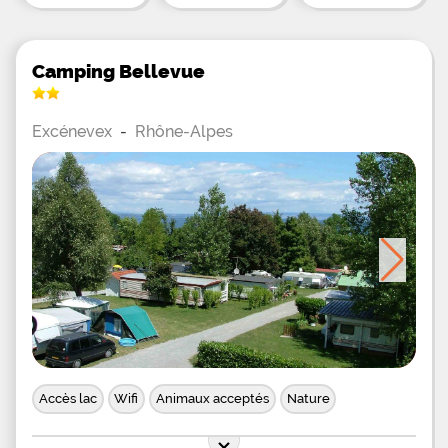
Camping Bellevue
Excénevex
-
Rhône-Alpes
Accès lac
Wifi
Animaux acceptés
Nature