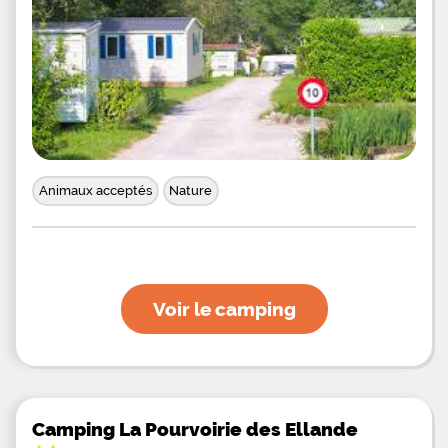
ce camping à taille humaine situé non loin de
Thonon et d'Evian, visitez Yvoire pour sa cité
médiévale, son château fort et son Jardin des Cinq
Sens, passez la journée en famille ou entre amis au
parc Les Aigles du Léman à Sciez et pourquoi ne
pas traverser la frontière suisse et découvrir la
belle ville de
Animaux acceptés
Nature
Voir le camping
Camping La Pourvoirie des Ellande