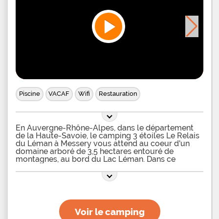
Piscine
VACAF
Wifi
Restauration
En Auvergne-Rhône-Alpes, dans le département
de la Haute-Savoie, le camping 3 étoiles Le Relais
du Léman à Messery vous attend au coeur d'un
domaine arboré de 3,5 hectares entouré de
montagnes, au bord du Lac Léman. Dans ce
camping de pleine nature, vous pourrez séjourner
dans une ambiance savoyarde au sein de chalets -
dont l'un est adapté aux personnes à mobilité
réduite – ou de mobil-homes, pouvant loger entre
4 et 7 personnes maximum, équipés pour votre
plus grand confort, comprenant notamment
Voir le camping
télévision, terrasse couverte aménagée et