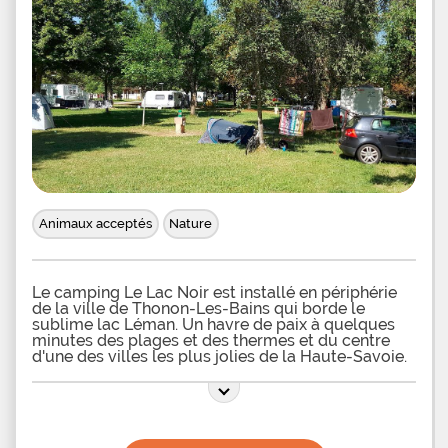
d'un de. Vous resterez connect de plus les bus
urbains de la ville d'Annecy desservent le
Animaux acceptés
Nature
Le camping Le Lac Noir est installé en périphérie
de la ville de Thonon-Les-Bains qui borde le
sublime lac Léman. Un havre de paix à quelques
minutes des plages et des thermes et du centre
d'une des villes les plus jolies de la Haute-Savoie.
Plusieurs prairies séparées par des allées, avec au
centre un bloc sanitaires, vous attendent pour
installer votre tente, caravane ou camping-car au
milieu de la verdure sur des parcelles planes et
enherbées. L'adresse propose en location des