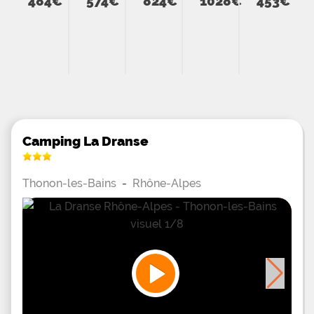
484€
574€
824€
1028€
453€
Camping La Dranse
Thonon-les-Bains
-
Rhône-Alpes