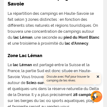
Savoie
La répartition des campings en Haute-Savoie se
fait selon 3 zones distinctes : en fonction des
différents sites naturels et régions touristiques. On
trouvera une concentration de campings autour
du
lac Léman
, une seconde au
pied du Mont Blanc
et une troisième à proximité du
lac d'Annecy
.
Zone Lac Léman
Le
lac Léman
est partagé entre la Suisse et la
France, la partie Sud est donc située en Haute-
×
Savoie. Vous trouverez une multitude de campings
Discute avec Piaf pour trouver le
camping de tes rêves.
autour de
Sciez-sur-leman
et
Thonon- les-Bains
et quelques-uns dans la réserve naturelle du Delta
de la Dranse. Il y a plus précisément
28 campings
sur les berges du lac où sports aquatiques, plages
et farniente seront au rendez-vous.