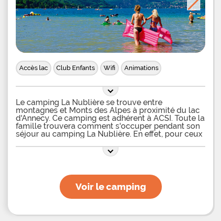
Accès lac
Club Enfants
Wifi
Animations
Le camping La Nublière se trouve entre
montagnes et Monts des Alpes à proximité du lac
d'Annecy. Ce camping est adhérent à ACSI. Toute la
famille trouvera comment s'occuper pendant son
séjour au camping La Nublière. En effet, pour ceux
qui veulent se dépenser, ils pourront profiter du
terrain de volley-ball et du terrain multi-sports afin
de faire des parties et organiser des tournois. Des
tables de ping-pong sont également mises à
disposition. Pour les enfants se trouve une aire de
jeux avec cabane en bois, toboggan, mur de
Voir le camping
grimpe ainsi qu'une grande structure gonflable. Le
camping étant voisin avec la base nautique de
Doussard, les vacanciers pourront faire de la voile
ou de la planche à voile. Il sera également possible
de s'initier au parapente. Un chapiteau d'animation