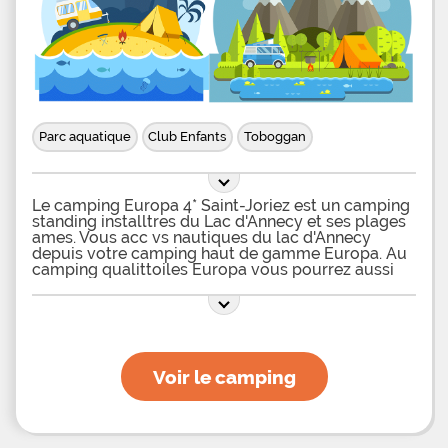
Parc aquatique
Club Enfants
Toboggan
Le camping Europa 4* Saint-Joriez est un camping
standing installtres du Lac d'Annecy et ses plages
ames. Vous acc vs nautiques du lac d'Annecy
depuis votre camping haut de gamme Europa. Au
camping qualittoiles Europa vous pourrez aussi
choisir de vous baigner en piscine. Le camping
dispose d'un complexe aquatique g de bassin en
lagon avec cascades et geysers, bains
bouillonnants et toboggans aquatiques. Une
pataugeoire avec des jeux aqua-ludiques attend
vos enfants. Dans votre camping 4* Europa, vous
Voir le camping
serez logs dans de confortables mobil-homes ou
chalets en bois. Les mobil-homes sont tous de
facture moderne et rieur leur confort est optimum.
Chaque logement dispose d'une terrasse en bois
couverte munie de salon de jardin et d'un