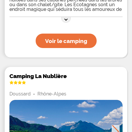
ou dans son chalet/gite. Les Ecotagnes sont un
endroit magique qui séduira tous les amoureux de
la nature et du bien-être. Dans un cadre insolite et
serein, vous y dégusterez de délicieux plats
savoyards en contemplant la chaîne des Aravis, un
bain scandinave vous attend pour un grand
moment de
Voir le camping
Camping La Nublière
Doussard
-
Rhône-Alpes