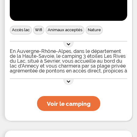
Accès lac
Wifi
Animaux acceptés
Nature
En Auvergne-Rhône-Alpes, dans le département
de la Haute-Savoie, le camping 3 étoiles Les Rives
du Lac, situé à Sevrier, vous accueille au bord du
lac d'Annecy et vous charmera par sa plage privée
agrémentée de pontons en accès direct, propices à
de nombreuses activités nautiques. Dans ce
camping entouré de montagnes, vous pourrez
séjourner dans des mobil-homes tout confort pour
4 à 6 personnes - dont l'un est adapté aux
personnes à mobilité réduite -, quasiment tous
dotés de télévision, et pourvus de terrasse semi-
Voir le camping
couverte aménagée ou dans des tentes équipées
sans sanitaires pour 5 vacanciers, avec salon de
jardin. Des emplacements spacieux et semi-
ombragés, avec accès à un branchement
électrique, pourront recevoir vos camping-cars,
tentes et caravanes. Une aire de service pour
camping-cars est également présente sur le