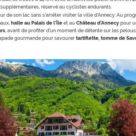
 supplémentaires, réservé au cyclistes endurants.
our de son lac sans s’arrêter visiter la ville d’Annecy. Au pr
naux,
halte au Palais de l’Île
et au
Château d’Annecy
pour un
urs
, avant de profiter d’un moment de détente sur les pelou
scapade gourmande pour savourer
tartiflette, tomme de Sav