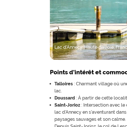
Lac d'Annecy, Haute-Savoie, Fran
Points d'intérêt et commo
Talloires
: Charmant village où un
lac.
Doussard
: À partir de cette local
Saint-Jorioz
: Intersection avec le
lac d’Annecy en s’aventurant dans
paysages sauvages et son calme.
Depuis Saint-Jorioz, le col de Les