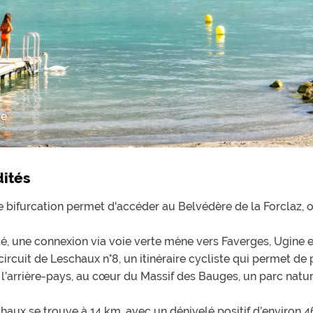
ce
dités
e bifurcation permet d'accéder au Belvédère de la Forclaz, 
ité, une connexion via voie verte mène vers Faverges, Ugine et
 circuit de Leschaux n°8, un itinéraire cycliste qui permet d
 l’arrière-pays, au cœur du Massif des Bauges, un parc natur
chaux se trouve à 14 km, avec un dénivelé positif d’environ 