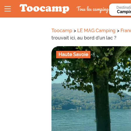
Tous les campings
Destinat
Toocamp
LE MAG Camping
Fran
trouvait ici, au bord d’un lac ?
Haute Savoie