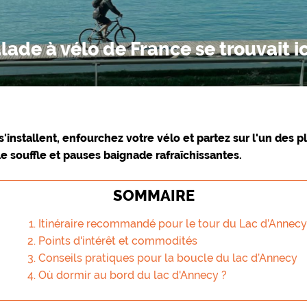
alade à vélo de France se trouvait ic
s'installent, enfourchez votre vélo et partez sur l'un des p
e souffle et pauses baignade rafraîchissantes.
SOMMAIRE
Itinéraire recommandé pour le tour du Lac d’Annecy
Points d'intérêt et commodités
Conseils pratiques pour la boucle du lac d’Annecy
Où dormir au bord du lac d'Annecy ?