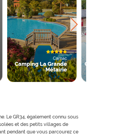
Carnac
La Chapelle-aux-Filtzm
Camping La Grande
Camping Le Doma
Métairie
du Lo
gne. Le GR34, également connu sous
olées et des petits villages de
isant pendant que vous parcourez ce