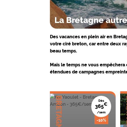
La Bretagne autr
Des vacances en plein air en Bretagne
votre ciré breton, car entre deux ra
beau temps.
Mais le temps ne vous empêchera en
étendues de campagnes empreinte
BRETAGNE
BR
Dès
€
365
/sem
-10%