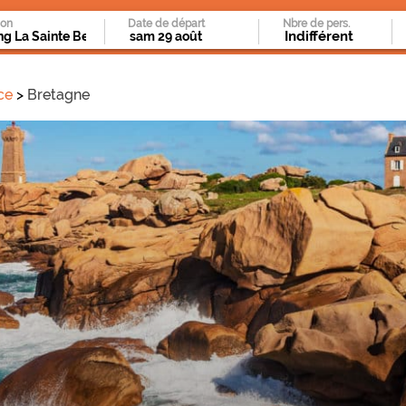
ion
Date de départ
Nbre de pers.
ce
Bretagne