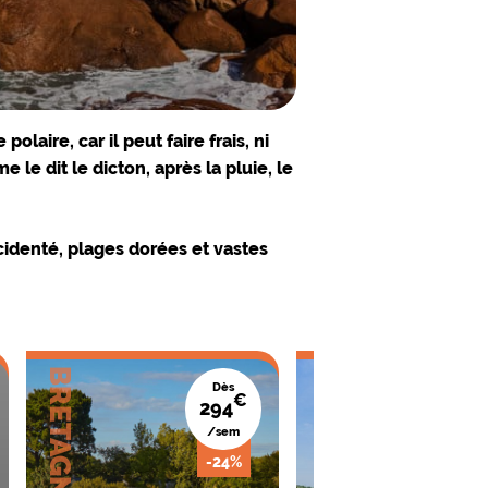
olaire, car il peut faire frais, ni
 le dit le dicton, après la pluie, le
cidenté, plages dorées et vastes
BRETAGNE
BRETAGNE
Dès
€
294
1
/sem
/
-24%