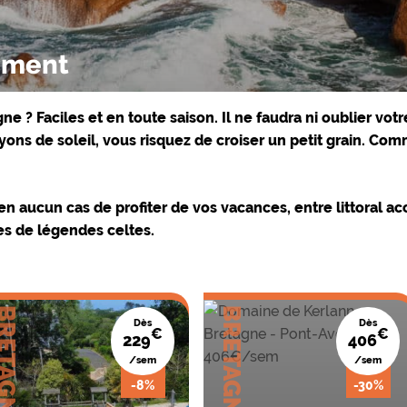
ement
 ? Faciles et en toute saison. Il ne faudra ni oublier votre p
yons de soleil, vous risquez de croiser un petit grain. Comme
 aucun cas de profiter de vos vacances, entre littoral ac
s de légendes celtes.
ETAGNE
BRETAGNE
Dès
Dès
€
€
229
406
/sem
/sem
-8%
-30%