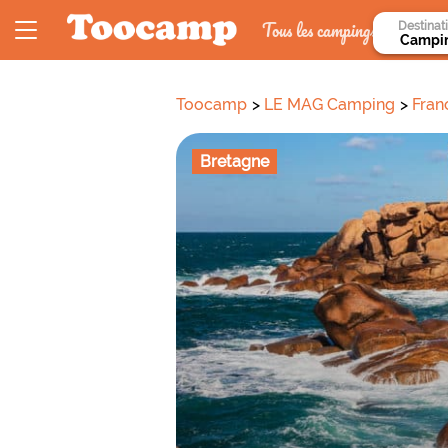
Tous les campings
Destinat
Toocamp
LE MAG Camping
Fran
Bretagne