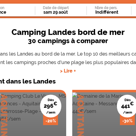
ion
Date de départ
Nbre de pers.
Camping Landes bord de mer
30 campings à comparer
dans les Landes au bord de la mer. Le top 10 des meilleurs
sont les campings proches d'une plage les plus populaires da
> Lire +
t dans les Landes
QUITAINE
AQUITAINE
Dès
Dès
€
€
296
441
/sem
/sem
-20%
-30%