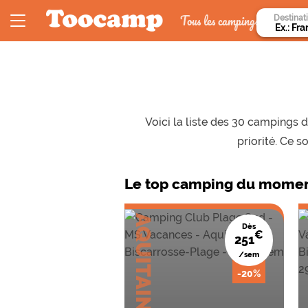
Tous les campings
Destinat
Voici la liste des 30 campings 
priorité. Ce 
Le top camping du momen
AQUITAINE
A
Dès
€
251
/sem
-20%