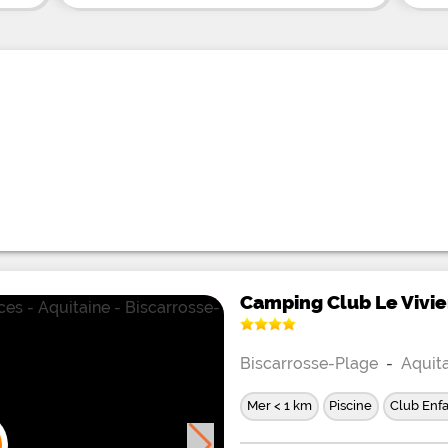
Camping Club Le Vivie
Biscarrosse-Plage
-
Aquit
Mer < 1 km
Piscine
Club Enf