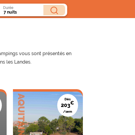
Durée
 campings vous sont présentés en
ns les Landes.
AQUITAINE
AQUITAINE
Dès
€
203
/sem