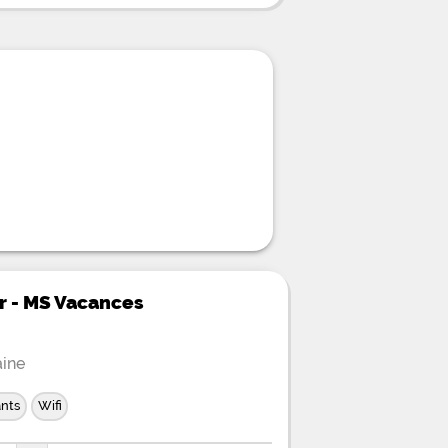
r - MS Vacances
aine
ants
Wifi