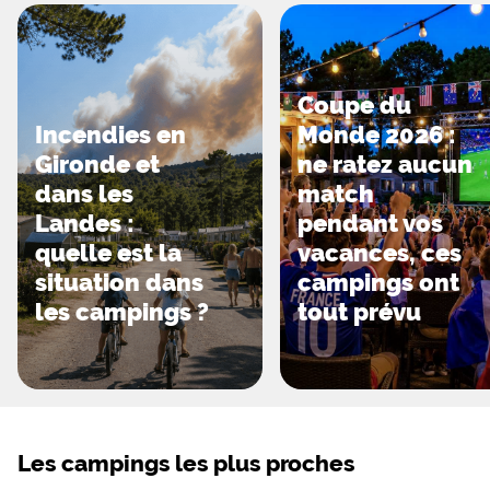
Coupe du
Incendies en
Monde 2026 :
Gironde et
ne ratez aucun
dans les
match
Landes :
pendant vos
quelle est la
vacances, ces
situation dans
campings ont
les campings ?
tout prévu
Les campings les plus proches