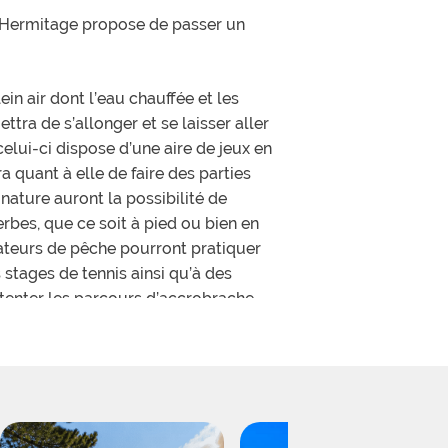
l’Hermitage propose de passer un
in air dont l’eau chauffée et les
tra de s’allonger et se laisser aller
elui-ci dispose d’une aire de jeux en
 quant à elle de faire des parties
nature auront la possibilité de
rbes, que ce soit à pied ou bien en
mateurs de pêche pourront pratiquer
 stages de tennis ainsi qu’à des
e tenter les parcours d’accrobrache.
s sont situés sur terrain plats ou
location et permettront de passer
séjour, d’une salle d’eau et d’une
st également proposé à la location,