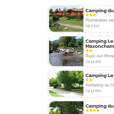
Camping du 
Plombières-le
à 2 Km
Camping Le
Maxoncha
Rupt-sur-Mose
à 14 Km
Camping Le
Fontenoy-le-C
à 17 Km
Camping du