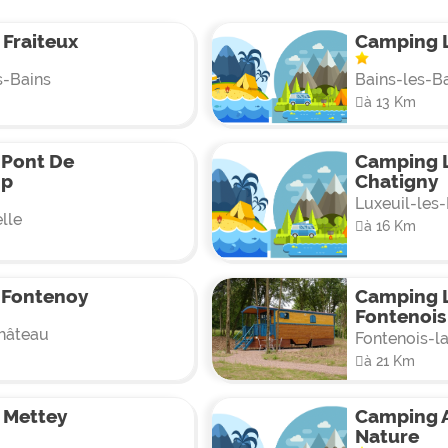
Fraiteux
Camping L
s-Bains
Bains-les-B
à 13 Km
 Pont De
Camping 
mp
Chatigny
Luxeuil-les
lle
à 16 Km
 Fontenoy
Camping L
Fontenois
hâteau
Fontenois-la
à 21 Km
 Mettey
Camping A
Nature