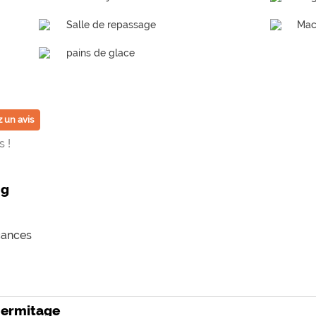
Salle de repassage
Mac
pains de glace
 un avis
 !
ng
cances
'hermitage