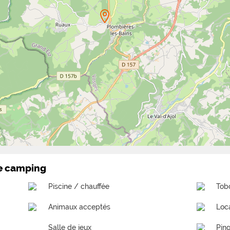
le camping
Piscine / chauffée
Tob
Animaux acceptés
Loc
Salle de jeux
Pin