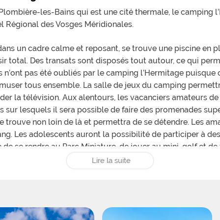
Plombière-les-Bains qui est une cité thermale, le camping 
el Régional des Vosges Méridionales.
ans un cadre calme et reposant, se trouve une piscine en ple
r total. Des transats sont disposés tout autour, ce qui permet
s n’ont pas été oubliés par le camping l’Hermitage puisque c
s’amuser tous ensemble. La salle de jeux du camping permettra
der la télévision. Aux alentours, les vacanciers amateurs de 
és sur lesquels il sera possible de faire des promenades supe
e trouve non loin de là et permettra de se détendre. Les a
ng. Les adolescents auront la possibilité de participer à des
le de se rendre au Parc Miniature, de jouer au mini-golf et d
oindre les pistes de Gerardmer ou de la Bresse et skier.
Lire la suite
és aux campeurs, avec ou sans électricité. Ces emplacement
agés. Des mobil-homes très confortables sont proposés à la 
rgements disposent de chambres, d’une cuisine équipée, d’un 
ourra accueillir jusqu’à 8 personnes. Un modèles de chalet e