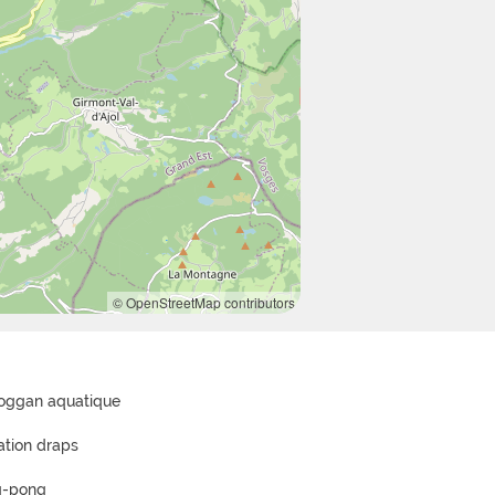
© OpenStreetMap contributors
oggan aquatique
ation draps
g-pong