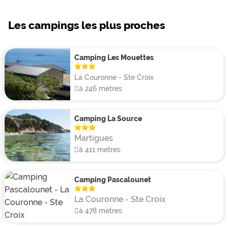
enfants, terrain multi-sport mais aussi animations
zumba, jeux et tournois sportifs, soirées musicales et
Les campings les plus proches
Dj...
Vous trouverez sur place une supérette avec
Camping Les Mouettes
souvenirs, un bar restaurant avec terrasse donnant sur
La Couronne - Ste Croix
la mer et resterez connectés grâce au wifi.
à 246 metres
Camping La Source
Martigues
à 411 metres
Camping Pascalounet
La Couronne - Ste Croix
à 478 metres