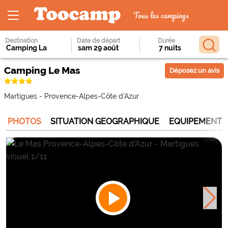
Tous les campings
Destination
Date de départ
Durée
Camping Le Mas
Déposez un avis
Martigues
-
Provence-Alpes-Côte d'Azur
PHOTOS
SITUATION GEOGRAPHIQUE
EQUIPEMENTS 