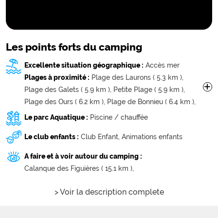
Les points forts du camping
Excellente situation géographique :
Accès mer
Plages à proximité :
Plage des Laurons ( 5.3 km ),
+
Plage des Galets ( 5.9 km ),
Petite Plage ( 5.9 km ),
Plage des Ours ( 6.2 km ),
Plage de Bonnieu ( 6.4 km ),
Plage Bottai ( 6.5 km ),
Grande Plage ( 7.2 km ),
Le parc Aquatique :
Piscine / chauffée
Sainte-Croix les pieds dans l'eau ( 7.5 km ),
Le club enfants :
Club Enfant,
Animations enfants
Plage du Verdon ( 7.5 km ),
Plage de Carro ( 7.6 km ),
Plage de la Saulce ( 7.6 km ),
A faire et à voir autour du camping :
Plage de Sainte Croix ( 7.8 km ),
Calanque des Figuières ( 15.1 km ),
Plage de la Couronne Vieille ( 8 km ),
Plage Massane ( 8 km ),
Plage du JaÏ ( 8 km ),
> Voir la description complete
Plage d'Arthur ( 8 km ),
Plage de l'Anse du Grand nid ( 8.7 km ),