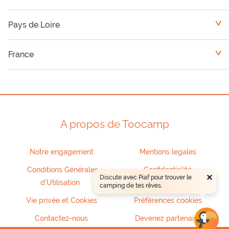
Pays de Loire
<
Camping Vendée
France
<
Camping Loire Atlantique
Basse-Normandie
Camping Sarthe
Bretagne
A propos de Toocamp
Camping Maine et Loire
Grand Centre
Notre engagement
Mentions legales
Camping Mayenne
Poitou-Charentes
Conditions Générales
Confidentialité
×
Discute avec Piaf pour trouver le
d'Utilisation
camping de tes rêves.
Vie privée et Cookies
Préférences cookies
Contactez-nous
Devenez partenaire