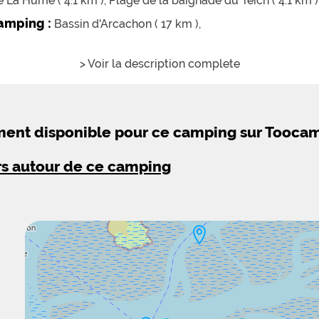
 La Hume ( 4.1 km ),
Plage de la baignade du Teich ( 4.1 km )
camping :
Bassin d'Arcachon ( 17 km ),
> Voir la description complete
ement disponible pour ce camping sur Tooca
rs autour de ce camping