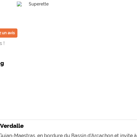
Superette
 un avis
 !
ng
 Verdalle
Gujan-Maestras, en bordure du Bassin d’Arcachon et invite à 