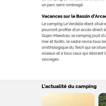
un parc semi-ombragé.
Vacances sur le Bassin d’Arc
Le camping Le Verdalle étant situé e
pourront profiter d’un accès direct à
Gujan-Maestras, le camping jouit d’u
mer et forêts, le cadre ravira tous 
ornithologique du Teich qui se situ
oiseaux et à tous ceux qui désirent 
sauvages.
Camping proche de la Dune du
En séjournant au sein du camping Le 
dernière est la plus haute d’Europe
L'actualité du camping
en impressionnera plus d’un.
Location sur le bassin d’Arca