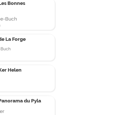
Les Bonnes
de-Buch
s
e La Forge
-Buch
Ker Helen
Panorama du Pyla
er