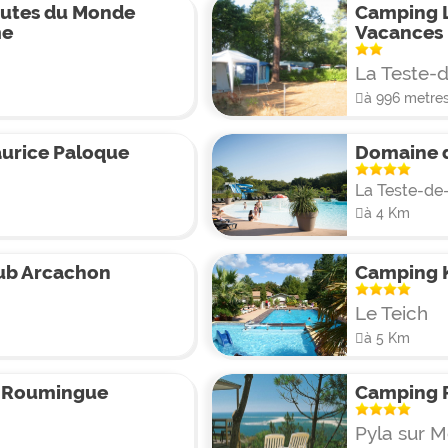
utes du Monde
Camping 
me
Vacances
La Teste-
à 996 metre
urice Paloque
Domaine d
La Teste-de
à 4 Km
ub Arcachon
Camping 
Le Teich
à 5 Km
 Roumingue
Camping 
Pyla sur M