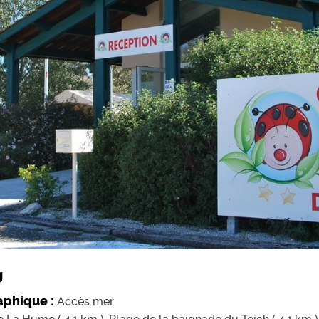
g
aphique :
Accès mer