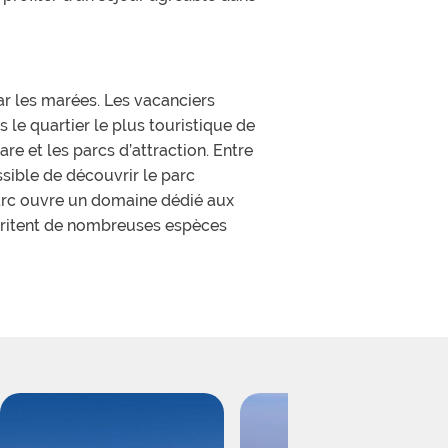
ar les marées. Les vacanciers
s le quartier le plus touristique de
re et les parcs d’attraction. Entre
ssible de découvrir le parc
parc ouvre un domaine dédié aux
 abritent de nombreuses espèces
oximité avec la Dune du Pilat. Cette
ment fascinant. Son panorama unique