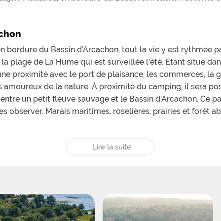
achon
n bordure du Bassin d’Arcachon, tout la vie y est rythmée p
 la plage de La Hume qui est surveillée l’été. Étant situé dan
ne proximité avec le port de plaisance, les commerces, la ga
les amoureux de la nature. À proximité du camping, il sera po
e entre un petit fleuve sauvage et le Bassin d’Arcachon. Ce 
les observer. Marais maritimes, roselières, prairies et forêt
 Pilat
Lire la suite
Verdalle, les vacanciers pourront profiter d’une certaine pr
 et elle offre une étendue incroyable ainsi qu’un environne
chon