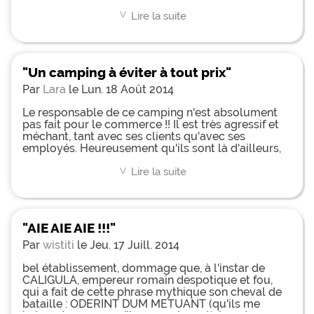
n'est pas là pour arranger les clients mais faire
respecter un règlement rigide et stupide pour un
Lire la suite
<
lieu soit disant de loisirs. Il stresse, il insulte
vacanciers et personnel et en plus fait preuve de
racisme. Quant aux animations enfants et ados
prévues sur le planning, elles sont totalement
"Un camping à éviter à tout prix"
inexistantes, publicité mensongère sans doute
pour justifier les étoiles !!!! Un macaron
Par
Lara
le Lun. 18 Août 2014
obligatoirement collé sur les véhicules
indécollable et qui devient une pub imposée, enfin
Le responsable de ce camping n'est absolument
bref camping à éviter à tout prix !!!!
pas fait pour le commerce !! Il est très agressif et
méchant, tant avec ses clients qu'avec ses
employés. Heureusement qu'ils sont là d'ailleurs,
ils réussissent à apaiser toutes les tensions
permanentes entre les clients et les patrons. Les
Lire la suite
<
animations ados étaient inexistantes. Leurs soient
disant cottages sont en fait de simple mobil-
homes. Les mobil-homes sont cependant propres
et modernes. Par contre si vous souhaitez un
"AIE AIE AIE !!!"
camping silencieux vous pouvez y aller car il n'y a
plus aucun bruit après 22h car le gardien rode et
Par
wistiti
le Jeu. 17 Juill. 2014
engueule toute personne émettant le moindre
bruit !! Bref une semaine très stressante !
bel établissement, dommage que, à l'instar de
CALIGULA, empereur romain despotique et fou,
qui a fait de cette phrase mythique son cheval de
bataille : ODERINT DUM METUANT (qu'ils me