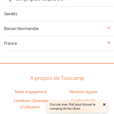
Genêts
Basse-Normandie
<
Camping Calvados
France
<
Camping Manche
Bretagne
Camping Orne
Grand Centre
A propos de Toocamp
Haute-Normandie
Notre engagement
Mentions legales
Pays de Loire
Conditions Générales
Confidentialité
×
Discute avec Piaf pour trouver le
d'Utilisation
camping de tes rêves.