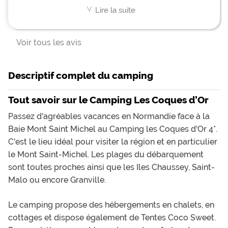
haissent pourvu qu'ils me craignent), le patron, par
sa seule présence et son profil de légionnaire, ne
Lire la suite
<
dégrade ce bel endroit, prestations très élevées,
nous pourrions aller plus loin dans l'allégorie et
citer l'ENFER de DANTE : VOUS QUI ENTREZ,
Voir tous les avis
LAISSEZ TOUTE ESPERANCE (de quiétude,
sérénité et jovialité) A FUIR
Descriptif complet du camping
Tout savoir sur le Camping Les Coques d’Or
Passez d'agréables vacances en Normandie face à la
Baie Mont Saint Michel au Camping les Coques d'Or 4*.
C'est le lieu idéal pour visiter la région et en particulier
le Mont Saint-Michel. Les plages du débarquement
sont toutes proches ainsi que les Iles Chaussey, Saint-
Malo ou encore Granville.
Le camping propose des hébergements en chalets, en
cottages et dispose également de Tentes Coco Sweet.