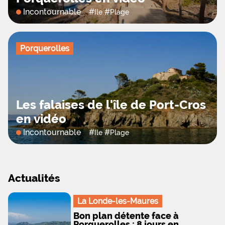
Incontournable
#
#
Ile
Plage
Porquerolles
Les falaises de l'île de Port-Cros
en vidéo
Incontournable
#
#
Ile
Plage
Actualités
La Londe-les-Maures
Bon plan détente face à
Porquerolles : 8 jours en