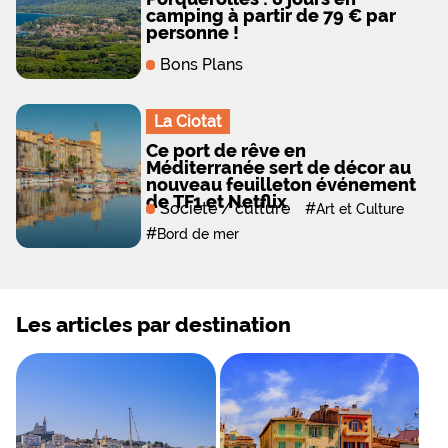
camping à partir de 79 € par
personne !
Bons Plans
La Ciotat
Ce port de rêve en
Méditerranée sert de décor au
nouveau feuilleton événement
de TF1 et Netflix
Société / culture
#
Art et Culture
#
Bord de mer
Les articles par destination