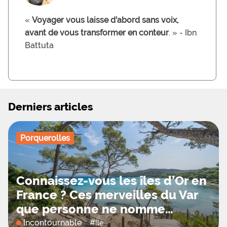
«
Voyager vous laisse d'abord sans voix,
avant de vous transformer en conteur
. » - Ibn
Battuta
Derniers articles
Porquerolles
Connaissez-vous les îles d’Or en
France ? Ces merveilles du Var
que personne ne nomme…
Incontournable
#
Ile