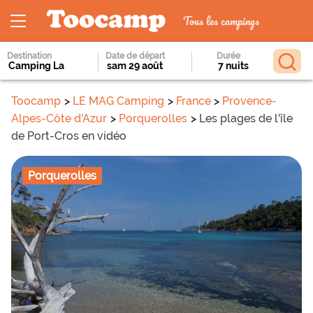
Tous les campings
Destination
Date de départ
Durée
Toocamp
LE MAG Camping
France
Provence-
Alpes-Côte d'Azur
Porquerolles
Les plages de l'île
de Port-Cros en vidéo
Porquerolles