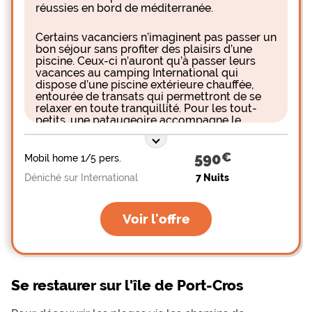
réussies en bord de méditerranée.
Certains vacanciers n’imaginent pas passer un
bon séjour sans profiter des plaisirs d’une
piscine. Ceux-ci n’auront qu’à passer leurs
vacances au camping International qui
dispose d’une piscine extérieure chauffée,
entourée de transats qui permettront de se
relaxer en toute tranquillité. Pour les tout-
petits, une pataugeoire accompagne le
bassin principal. Une salle de fitness
permettra à celles et ceux qui souhaitent
garder la forme de faire leurs exercices
590
Mobil home 1/5 pers.
quotidiens. Ceux qui veulent s’échanger
Déniché sur International
7 Nuits
quelques balles ne manqueront pas de
profiter des tables de ping-pong.
Les vacanciers pourront rejoindre la plage de
Voir l'offre
l’Almanarre qui se trouve aux pieds du
camping et qui offre 4 kilomètres de sable où
ils pourront se reposer et s’amuser.
Les amateurs de paysages pourront profiter
Se restaurer sur l'île de Port-Cros
de leur séjour sur la Presqu’île de Glens pour
faire de superbes randonnées le long du
littoral. Certains voudront faire de l’équitation