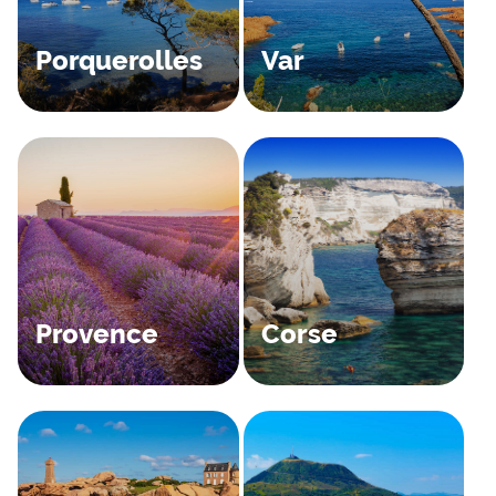
Porquerolles
Var
Provence
Corse