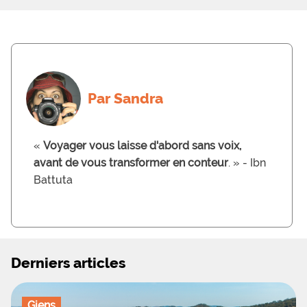
Le camping Le Clair de Lune permettra aux
amateurs de tourisme qui désirent visiter la
région de partir à la découverte des îles d’or
en bateau avec leurs forteresses et leurs
superbes paysages. L’île du Levant, située à
l’Est de l’archipel est accessible, ainsi que l’île
de Porquerolles.
Par Sandra
«
Voyager vous laisse d'abord sans voix,
avant de vous transformer en conteur
. » - Ibn
Battuta
Derniers articles
Giens