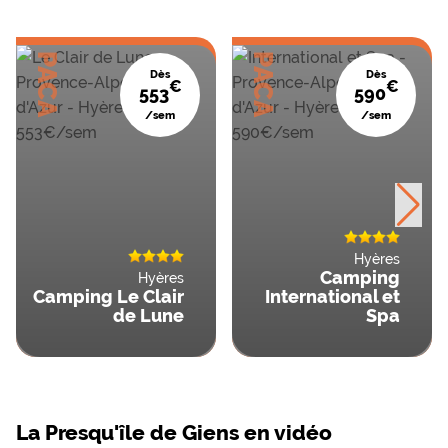
PACA
PACA
Dès
Dès
€
€
553
590
/sem
/sem
Hyères
Camping
Hyères
Camping Le Clair
International et
de Lune
Spa
La Presqu'île de Giens en vidéo