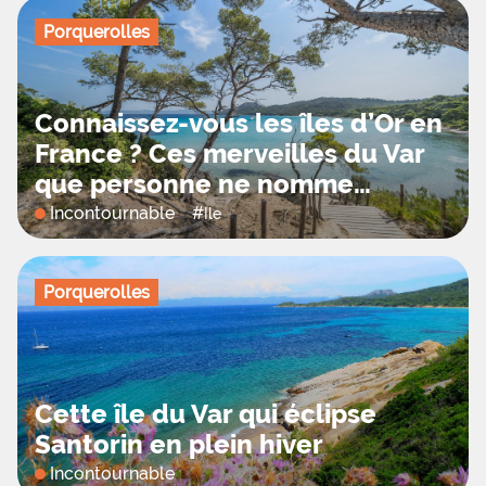
Porquerolles
Connaissez-vous les îles d’Or en
France ? Ces merveilles du Var
que personne ne nomme…
Incontournable
#
Ile
Porquerolles
Cette île du Var qui éclipse
Santorin en plein hiver
Incontournable