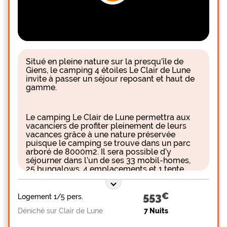
Situé en pleine nature sur la presqu’île de
Giens, le camping 4 étoiles Le Clair de Lune
invite à passer un séjour reposant et haut de
gamme.
Le camping Le Clair de Lune permettra aux
vacanciers de profiter pleinement de leurs
vacances grâce à une nature préservée
puisque le camping se trouve dans un parc
arboré de 8000m2. Il sera possible d’y
séjourner dans l’un de ses 33 mobil-homes,
25 bungalows, 4 emplacements et 1 tente
cotton lounge ainsi que 1 tente perchée. Le
camping Le Clair de Lune proposera aux
vacanciers de vivre une semaine découverte
553
Logement 1/5 pers.
avec dégustations de vins Varois, service de
Déniché sur Clair de Lune
7 Nuits
massages, Qi Gong et Spas privatifs. Des
excursions sont organisées et permettront de