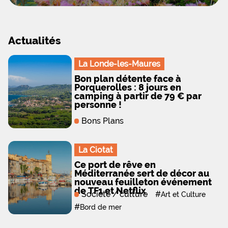
Actualités
La Londe-les-Maures
Bon plan détente face à
Porquerolles : 8 jours en
camping à partir de 79 € par
personne !
Bons Plans
La Ciotat
Ce port de rêve en
Méditerranée sert de décor au
nouveau feuilleton événement
de TF1 et Netflix
Société / culture
#
Art et Culture
#
Bord de mer